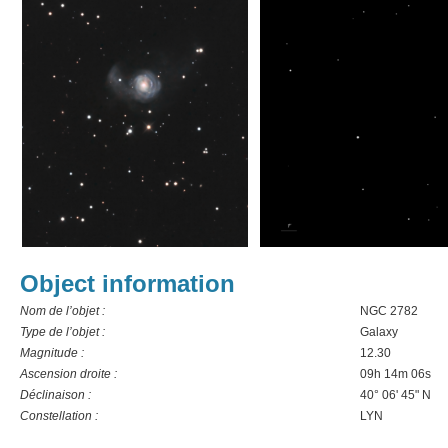
Object information
Nom de l’objet :
NGC 2782
Type de l’objet :
Galaxy
Magnitude :
12.30
Ascension droite :
09h 14m 06s
Déclinaison :
40° 06' 45" N
Constellation :
LYN