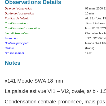
Observations Details
Date de l’observation :
07 mars 2000 2
Durée de l’observation :
10 min
Position de l’objet :
Alt: 83.4°, Az: 1
Conditions météo :
J+++, très beau
Conditions de l’observation :
N++, V1 T2 S2/
Lieu d’observation :
Chabottes les A
Instrument :
TSC LX200/254
Oculaire principal :
Meade SWA 1
Barlow :
(None)
Grossissement :
141x
Notes
x141 Meade SWA 18 mm
La galaxie est vue VI1 – VI2, ovale, a/ b~ 1.5
Condensation centrale prononcée, mais pas d