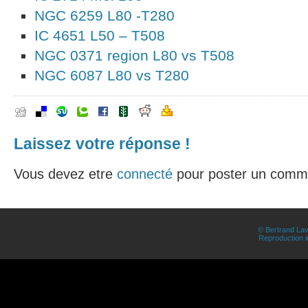
NGC 6259 L80 -T280
IC 4651 L50 – T508
NGC 0371 region L80 vs T508
NGC 6087 L80 vs T280
Laissez votre réponse !
Vous devez etre
connecté
pour poster un comme
© Bertrand Lav
Reproduction in