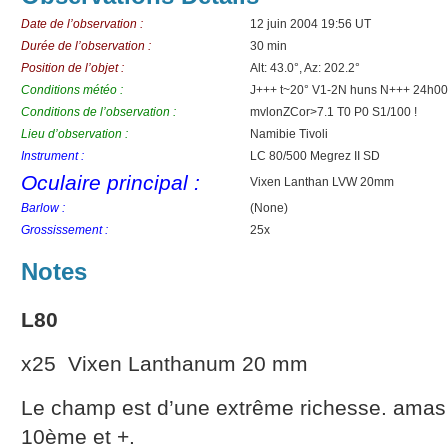
Date de l’observation :
12 juin 2004 19:56 UT
Durée de l’observation :
30 min
Position de l’objet :
Alt: 43.0°, Az: 202.2°
Conditions météo :
J+++ t~20° V1-2N huns N+++ 24h0
Conditions de l’observation :
mvlonZCor>7.1 T0 P0 S1/100 !
Lieu d’observation :
Namibie Tivoli
Instrument :
LC 80/500 Megrez II SD
Oculaire principal :
Vixen Lanthan LVW 20mm
Barlow :
(None)
Grossissement :
25x
Notes
L80
x25 Vixen Lanthanum 20 mm
Le champ est d’une extrême richesse. amas 
10ème et +.