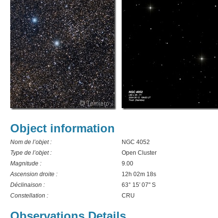
Object information
Nom de l’objet :
NGC 4052
Type de l’objet :
Open Cluster
Magnitude :
9.00
Ascension droite :
12h 02m 18s
Déclinaison :
63° 15′ 07" S
Constellation :
CRU
Observations Details