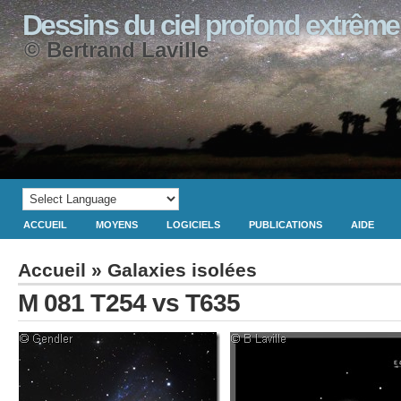
Dessins du ciel profond extrême
© Bertrand Laville
ACCUEIL
MOYENS
LOGICIELS
PUBLICATIONS
AIDE
Accueil
»
Galaxies isolées
M 081 T254 vs T635