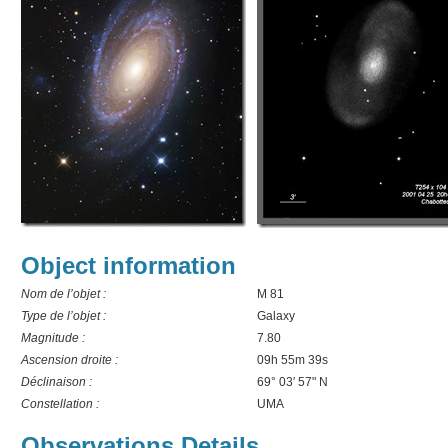
Object information
Nom de l’objet :
M 81
Type de l’objet :
Galaxy
Magnitude :
7.80
Ascension droite :
09h 55m 39s
Déclinaison :
69° 03′ 57" N
Constellation :
UMA
Observations Details