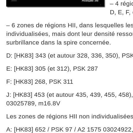
– 4 régi
D, E, F, 
– 6 zones de régions HII, dans lesquelles le
individualisées, mais dont leur densité res
surbrillance dans la spire concernée.
D: [HK83] 343 (et autour 328, 336, 350), PS
E: [HK83] 305 (et 312), PSK 287
F: [HK83] 268, PSK 311
J: [HK83] 453 (et autour 435, 439, 455, 458
03025789, m16.8V
Les zones de régions HII non individualisées
A: [HK83] 652 / PSK 97 / A2 1575 03024922