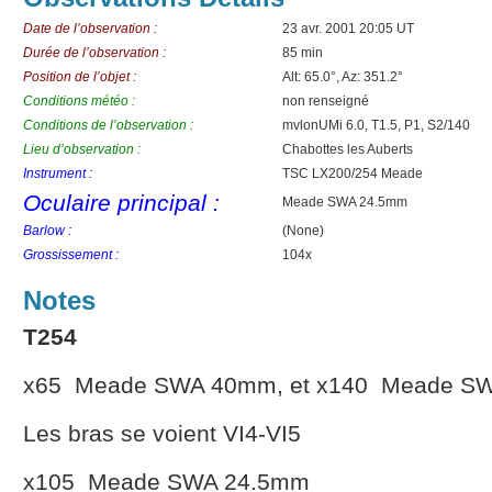
Date de l’observation :
23 avr. 2001 20:05 UT
Durée de l’observation :
85 min
Position de l’objet :
Alt: 65.0°, Az: 351.2°
Conditions météo :
non renseigné
Conditions de l’observation :
mvlonUMi 6.0, T1.5, P1, S2/140
Lieu d’observation :
Chabottes les Auberts
Instrument :
TSC LX200/254 Meade
Oculaire principal :
Meade SWA 24.5mm
Barlow :
(None)
Grossissement :
104x
Notes
T254
x65 Meade SWA 40mm, et x140 Meade S
Les bras se voient VI4-VI5
x105 Meade SWA 24.5mm