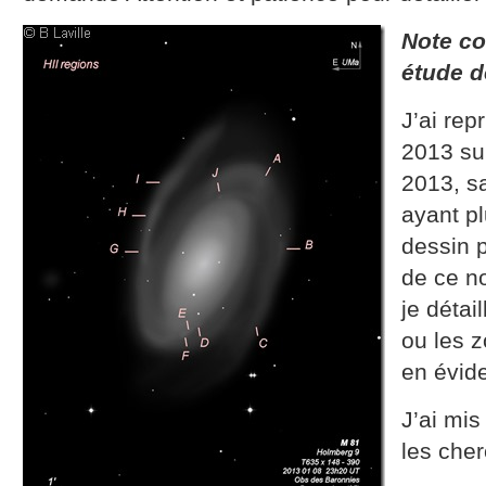
Note co
étude d
J’ai rep
2013 su
2013, s
ayant pl
dessin p
de ce n
je détai
ou les z
en évid
J’ai mi
les cher