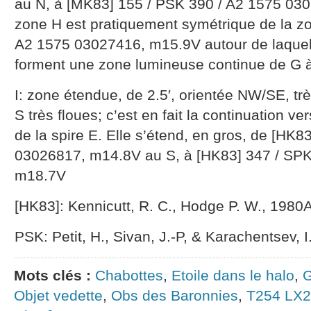
au N, à [MK83] 155 / PSK 390 / A2 1575 03
zone H est pratiquement symétrique de la zon
A2 1575 03027416, m15.9V autour de laquell
forment une zone lumineuse continue de G 
I: zone étendue, de 2.5′, orientée NW/SE, très
S très floues; c’est en fait la continuation ve
de la spire E. Elle s’étend, en gros, de [HK
03026817, m14.8V au S, à [HK83] 347 / SPK
m18.7V
[HK83]: Kennicutt, R. C., Hodge P. W., 1980
PSK: Petit, H., Sivan, J.-P, & Karachentsev,
Mots clés :
Chabottes
,
Etoile dans le halo
,
G
Objet vedette
,
Obs des Baronnies
,
T254 LX