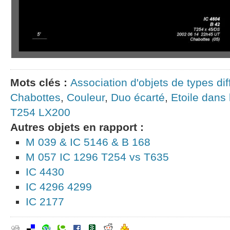
Mots clés :
Association d'objets de types dif
Chabottes
,
Couleur
,
Duo écarté
,
Etoile dans 
T254 LX200
Autres objets en rapport :
M 039 & IC 5146 & B 168
M 057 IC 1296 T254 vs T635
IC 4430
IC 4296 4299
IC 2177