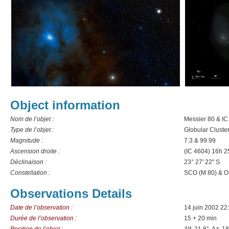
Object information
Nom de l’objet :
Messier 80 & I
Type de l’objet :
Globular Cluste
Magnitude :
7.3 & 99.99
Ascension droite :
(IC 4604) 16h 
Déclinaison :
23° 27' 22" S
Constellation :
SCO (M 80) & O
Observations Details
Date de l’observation :
14 juin 2002 22
Durée de l’observation :
15 + 20 min
Position de l’objet :
Alt: 21.8°, Az: 1