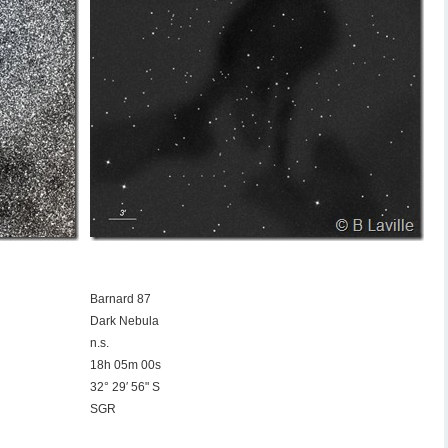
Barnard 87
Dark Nebula
n.s.
18h 05m 00s
32° 29′ 56" S
SGR