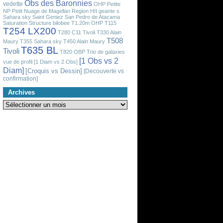
Obs des Baronnies
vedette
OHP
Petite
NP
Petit Nuage de Magellan
Region HII geante
s
Sahara sky
Saint Geniez
San Pedro de Atacama
Saturation
Structure bilobee
T1.20m OHP
T115
T254 LX200
T280 C11 Tivoli
T330 Alain
T508
Maury
T355 Sahara sky
T450 Alain Maury
T635 BL
Tivoli
T820 OBP
Trio de galaxies
[1 Obs vs 2
vue de profil
[1 Diam vs 2 Obs]
Diam]
[Croquis vs Dessin]
[Decouverte vs
confirmation]
Archives
Archives