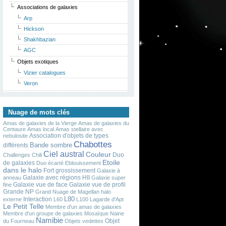
Associations de galaxies
Arp
Hickson
Shakhbazian
AGC
Objets exotiques
Vizier catalogues
Veron
Nuage de mots clés
Amas de galaxies de la Vierge
Amas de galaxies du
Centaure
Amas local
Amas stellaire avec
Association d'objets de types
nebulosite
Chabottes
Bande sombre
différents
Ciel austral
Couleur
Duo
Challenges
Chili
Etoile
de galaxies
Duo écarté
Eblouissement
dans le halo
Fort grossissement
Galaxie à
Galaxie avec régions HII
anneau
Galaxie super
Galaxie vue de face
Galaxie vue de profil
fine
Grande NP
Grand Nuage de Magellan
halo
L80
Interaction
externe
L60
L100
Lagarde d'Apt
Le Petit Telle
Membre d'un amas de galaxies
Membre d'un groupe de galaxies
Mosaïque
Naine
Namibie
Objet
du Fourneau
Objets vedettes