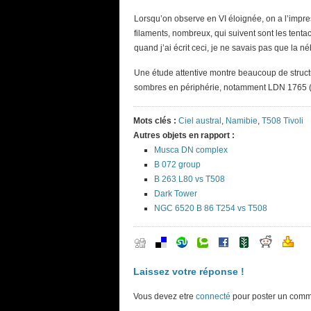
Lorsqu’on observe en VI éloignée, on a l’impres
filaments, nombreux, qui suivent sont les tent
quand j’ai écrit ceci, je ne savais pas que la n
Une étude attentive montre beaucoup de structu
sombres en périphérie, notamment LDN 1765 (c
Mots clés :
Ciel austral
,
Namibie
,
T508 Tivoli
Autres objets en rapport :
Musca DN complex
B 072 group
B 263 L80 vs T508
Dark Tower
NGC 6520 B 86 T254 vs T508
Laissez votre réponse !
Vous devez etre
connecté
pour poster un comm