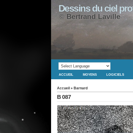
Dessins du ciel pr
© Bertrand Laville
ACCUEIL
MOYENS
LOGICIELS
Accueil
»
Barnard
B 087