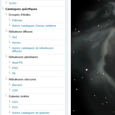
Tycho
Catalogues spécifiques
Groupes d'étoiles
Palomar
Autres catalogues d'amas stellaires
Nébuleuse diffuses
Sh2
Henize
Autres catalogues de nébuleuses
diffuses
Nébuleuses planétaires
Abell PN
PNG
PK
Nébuleuses obscures
Barnard
LDN
Galaxies isolées
UGC
PGC
Autres catalogues de galaxies