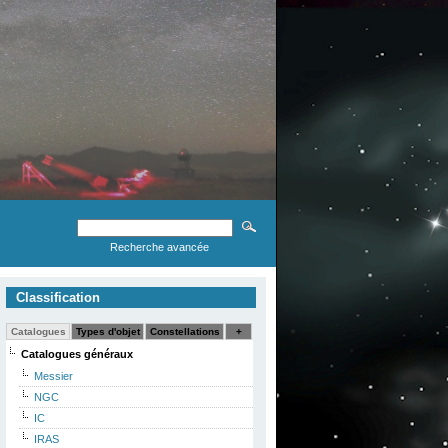
Recherche avancée
Classification
Catalogues
Types d'objet
Constellations
+
Catalogues généraux
Messier
NGC
IC
IRAS