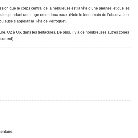
sion que le corps central de la nébuleuse est la tête d’une pieuvre, et que les
acules pendant une nage entre deux eaux. (Note le lendemain de l’observation:
ébuleuse s’appelait la Tête de Perroquet).
re, O2 à O6, dans les tentacules. De plus, il y a de nombreuses autres zones
urrent).
entaire.