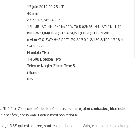
17 juin 2012 01:25 UT
40 min
Alt: 55.0°, Az: 246.0°
12h: J5+ V3-4N t24° hu22% T0.5 02h25: N4+ V0-1N t1.7°
hu63% SQM(60SE)21.54 SQML(60SE)21.69MW!!
mvlon~7.0 FWMH~2.5" T1 P0 S1/80 1-2/120 3/195 4/318 4-
5/423 5/725
Namibie Tivoli
TN 508 Dobson Tivoli
Televue Nagler 31mm Type 5
(None)
82x
et la Théière. C’est une très belle nébuleuse sombre, bien contrastée, bien noire,
lanchâtre, car la Voie Lactée n’est pas résolue.
l’image DSS qui est saturée, sauf les plus brillantes. Mais, visuellement, le champ