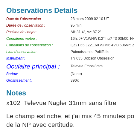
Observations Details
Date de l’observation :
23 mars 2009 02:10 UT
Durée de l’observation :
95 min
Position de l’objet :
Alt: 31.4°, Az: 87.2°
Conditions météo :
16h: J+ V1WNW t12° hu? T3 03h00: N
Conditions de l’observation :
QZ21.65 LZ21.60 vUMi6.4VI3 606VI5 
Lieu d’observation :
Puimoisson le PetitTelle
Instrument :
TN 635 Dobson Obsession
Oculaire principal :
Televue Ethos 8mm
Barlow :
(None)
Grossissement :
390x
Notes
x102 Televue Nagler 31mm sans filtre
Le champ est riche, et j’ai mis 45 minutes p
de la NP avec certitude.