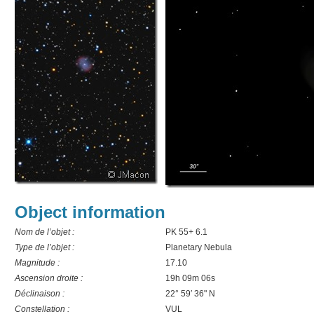
Object information
Nom de l’objet :
PK 55+ 6.1
Type de l’objet :
Planetary Nebula
Magnitude :
17.10
Ascension droite :
19h 09m 06s
Déclinaison :
22° 59′ 36" N
Constellation :
VUL