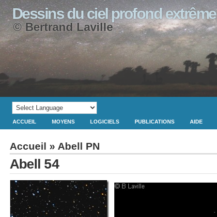
Dessins du ciel profond extrême
© Bertrand Laville
ACCUEIL
MOYENS
LOGICIELS
PUBLICATIONS
AIDE
Accueil
»
Abell PN
Abell 54