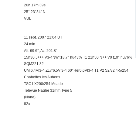
20h 17m 39s
25° 23′ 34" N
VUL
11 sept. 2007 21:04 UT
24 min
Alt: 69.6°, Az: 201.8°
15h30 J+++ V3-4NW t18.7° hu43% T1 21h50 N++ V0 t10° hu76%
SQMZ21.32
UMi6.4VI3-4 ZLyr6.5VI3-4 60°Her6.6VI3-4 T1 P2 S2/82 4-5/254
Chabottes les Auberts
TSC LX200/254 Meade
Televue Nagler 31mm Type 5
(None)
82x