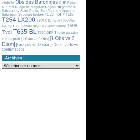
Obs des Baronnies
vedette
OHP
Petite
NP
Petit Nuage de Magellan
Region HII geante
s
Sahara sky
Saint Geniez
San Pedro de Atacama
Saturation
Structure bilobee
T1.20m OHP
T115
T254 LX200
T280 C11 Tivoli
T330 Alain
T508
Maury
T355 Sahara sky
T450 Alain Maury
T635 BL
Tivoli
T820 OBP
Trio de galaxies
[1 Obs vs 2
vue de profil
[1 Diam vs 2 Obs]
Diam]
[Croquis vs Dessin]
[Decouverte vs
confirmation]
Archives
Archives