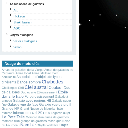
Associations de galaxies
Arp
Hickson
Shakhbazian
AGC
Objets exotiques
Vizier catalogues
Veron
Nuage de mots clés
Amas de galaxies de la Vierge
Amas de galaxies du
Centaure
Amas local
Amas stellaire avec
Association d'objets de types
nebulosite
Chabottes
Bande sombre
différents
Ciel austral
Couleur
Duo
Challenges
Chili
Etoile
de galaxies
Duo écarté
Eblouissement
dans le halo
Fort grossissement
Galaxie à
Galaxie avec régions HII
anneau
Galaxie super
Galaxie vue de face
Galaxie vue de profil
fine
Grande NP
Grand Nuage de Magellan
halo
L80
Interaction
externe
L60
L100
Lagarde d'Apt
Le Petit Telle
Membre d'un amas de galaxies
Membre d'un groupe de galaxies
Mosaïque
Naine
Namibie
Objet
du Fourneau
Objets vedettes