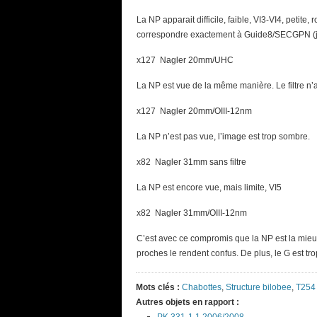
La NP apparait difficile, faible, VI3-VI4, peti
correspondre exactement à Guide8/SECGPN (j
x127 Nagler 20mm/UHC
La NP est vue de la même manière. Le filtre n’
x127 Nagler 20mm/OIII-12nm
La NP n’est pas vue, l’image est trop sombre.
x82 Nagler 31mm sans filtre
La NP est encore vue, mais limite, VI5
x82 Nagler 31mm/OIII-12nm
C’est avec ce compromis que la NP est la mieux
proches le rendent confus. De plus, le G est tro
Mots clés :
Chabottes
,
Structure bilobee
,
T254
Autres objets en rapport :