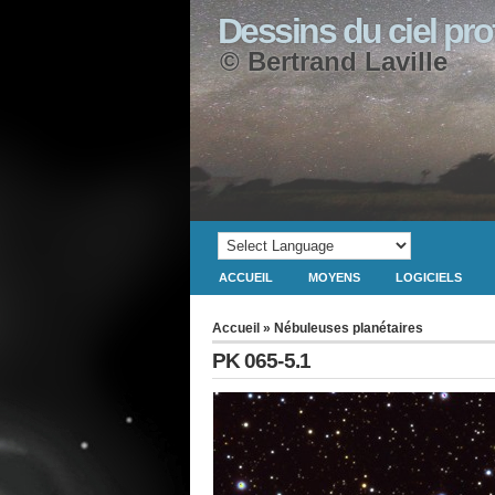
Dessins du ciel pr
© Bertrand Laville
ACCUEIL
MOYENS
LOGICIELS
Accueil
»
Nébuleuses planétaires
PK 065-5.1