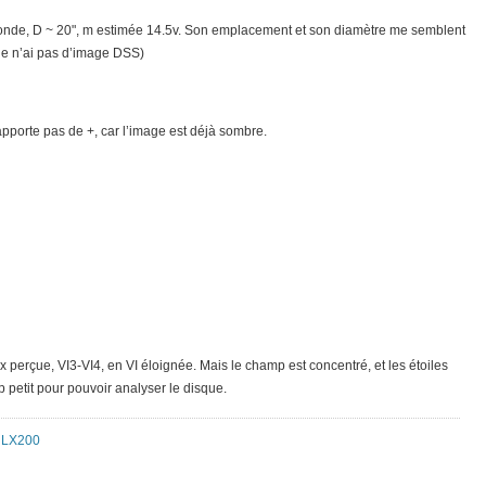
te, ronde, D ~ 20", m estimée 14.5v. Son emplacement et son diamètre me semblent
e n’ai pas d’image DSS)
apporte pas de +, car l’image est déjà sombre.
 perçue, VI3-VI4, en VI éloignée. Mais le champ est concentré, et les étoiles
p petit pour pouvoir analyser le disque.
 LX200