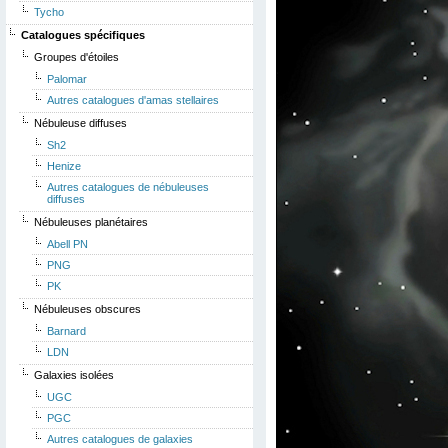
Tycho
Catalogues spécifiques
Groupes d'étoiles
Palomar
Autres catalogues d'amas stellaires
Nébuleuse diffuses
Sh2
Henize
Autres catalogues de nébuleuses
diffuses
Nébuleuses planétaires
Abell PN
PNG
PK
Nébuleuses obscures
Barnard
LDN
Galaxies isolées
UGC
PGC
Autres catalogues de galaxies