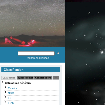
Recherche avancée
Classification
Catalogues
Types d'objet
Constellations
+
Catalogues généraux
Messier
NGC
IC
IRAS