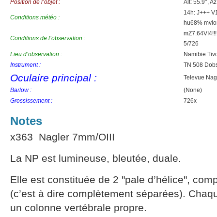
Position de l’objet :
Alt: 55.9°, A
14h: J+++ V
Conditions météo :
hu68% mvlo
mZ7.64VI4!!
Conditions de l’observation :
5/726
Lieu d’observation :
Namibie Tivo
Instrument :
TN 508 Dobs
Oculaire principal :
Televue Nag
Barlow :
(None)
Grossissement :
726x
Notes
x363 Nagler 7mm/OIII
La NP est lumineuse, bleutée, duale.
Elle est constituée de 2 "pale d’hélice", c
(c’est à dire complètement séparées). Chaqu
un colonne vertébrale propre.