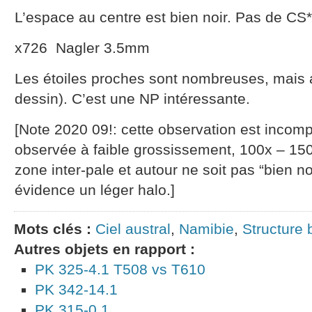
L’espace au centre est bien noir. Pas de CS*
x726 Nagler 3.5mm
Les étoiles proches sont nombreuses, mais a
dessin). C’est une NP intéressante.
[Note 2020 09!: cette observation est incomp
observée à faible grossissement, 100x – 150x
zone inter-pale et autour ne soit pas “bien n
évidence un léger halo.]
Mots clés :
Ciel austral
,
Namibie
,
Structure 
Autres objets en rapport :
PK 325-4.1 T508 vs T610
PK 342-14.1
PK 315-0.1