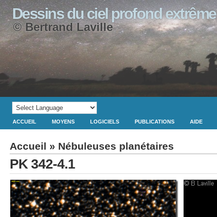
Dessins du ciel profond extrême
© Bertrand Laville
ACCUEIL
MOYENS
LOGICIELS
PUBLICATIONS
AIDE
Accueil
»
Nébuleuses planétaires
PK 342-4.1