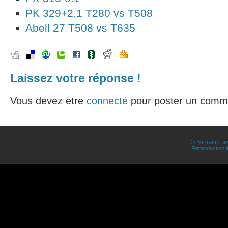
PK 329+2.1 T280 vs T508
Abell 27 T508 vs T635
Laissez votre réponse !
Vous devez etre
connecté
pour poster un comme
© Bertrand Lav
Reproduction in