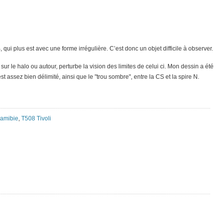
 qui plus est avec une forme irrégulière. C’est donc un objet difficile à observer.
ur le halo ou autour, perturbe la vision des limites de celui ci. Mon dessin a été
 est assez bien délimité, ainsi que le "trou sombre", entre la CS et la spire N.
amibie
,
T508 Tivoli