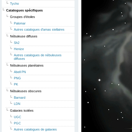
Tycho
Catalogues spécifiques
Groupes d'étoiles
Palomar
Autres catalogues d'amas stellaires
Nébuleuse diffuses
Sh2
Henize
Autres catalogues de nébuleuses
diffuses
Nébuleuses planétaires
Abell PN
PNG
PK
Nébuleuses obscures
Barnard
LDN
Galaxies isolées
UGC
PGC
Autres catalogues de galaxies