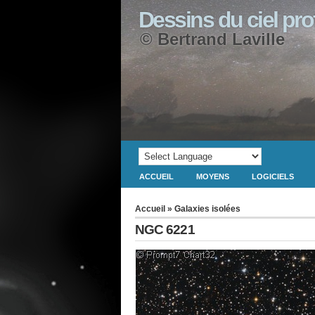
Dessins du ciel pr
© Bertrand Laville
ACCUEIL
MOYENS
LOGICIELS
Accueil
»
Galaxies isolées
NGC 6221