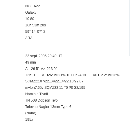
NGC 6221
Galaxy
10.80
16h 53m 20s
59° 14′ 07" S
ARA
23 sept. 2006 20:40 UT
49 min
Alt: 26.5°, Az: 213.9°
13h: J+++ V1 t26° hu21% T0 00h24: N+++ V0 t12.2° hu26%
SQMZ22.07/22.14/22.14/22.13/22.07
mvlon7.65v SQMZ22.11 T0 P0 S2/195
Namibie Tivoli
TN 508 Dobson Tivoli
Televue Nagler 13mm Type 6
(None)
195x