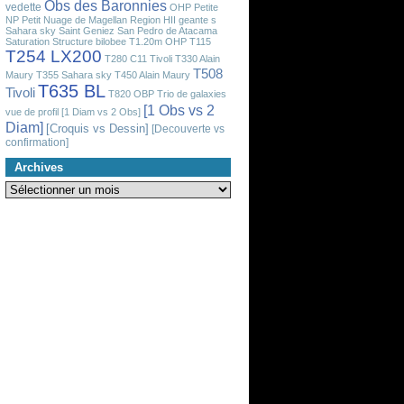
Obs des Baronnies
vedette
OHP
Petite
NP
Petit Nuage de Magellan
Region HII geante
s
Sahara sky
Saint Geniez
San Pedro de Atacama
Saturation
Structure bilobee
T1.20m OHP
T115
T254 LX200
T280 C11 Tivoli
T330 Alain
T508
Maury
T355 Sahara sky
T450 Alain Maury
T635 BL
Tivoli
T820 OBP
Trio de galaxies
[1 Obs vs 2
vue de profil
[1 Diam vs 2 Obs]
Diam]
[Croquis vs Dessin]
[Decouverte vs
confirmation]
Archives
Archives