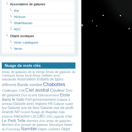
Associations de galaxies
Arp
Hickson
Shakhbazian
AGC
Objets exotiques
Vizier catalogues
Veron
Nuage de mots clés
Amas de galaxies de la Vierge
Amas de galaxies du
Centaure
Amas local
Amas stellaire avec
Association d'objets de types
nebulosite
Chabottes
Bande sombre
différents
Ciel austral
Couleur
Duo
Challenges
Chili
Etoile
de galaxies
Duo écarté
Eblouissement
dans le halo
Fort grossissement
Galaxie à
Galaxie avec régions HII
anneau
Galaxie super
Galaxie vue de face
Galaxie vue de profil
fine
Grande NP
Grand Nuage de Magellan
halo
L80
Interaction
externe
L60
L100
Lagarde d'Apt
Le Petit Telle
Membre d'un amas de galaxies
Membre d'un groupe de galaxies
Mosaïque
Naine
Namibie
Objet
du Fourneau
Objets vedettes