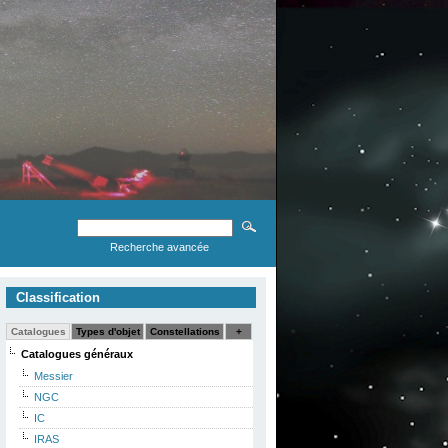
Recherche avancée
Classification
Catalogues
Types d'objet
Constellations
+
Catalogues généraux
Messier
NGC
IC
IRAS