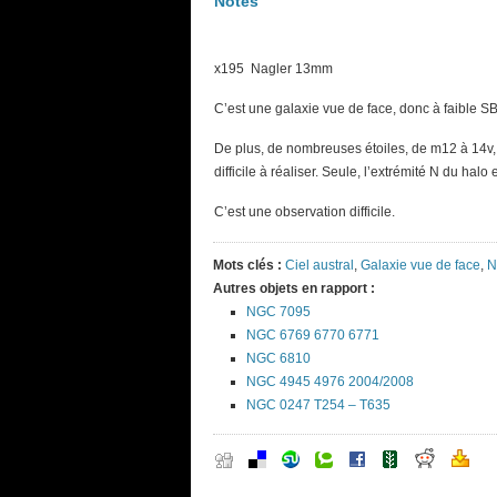
Notes
x195 Nagler 13mm
C’est une galaxie vue de face, donc à faible SB,
De plus, de nombreuses étoiles, de m12 à 14v, s
difficile à réaliser. Seule, l’extrémité N du halo
C’est une observation difficile.
Mots clés :
Ciel austral
,
Galaxie vue de face
,
N
Autres objets en rapport :
NGC 7095
NGC 6769 6770 6771
NGC 6810
NGC 4945 4976 2004/2008
NGC 0247 T254 – T635