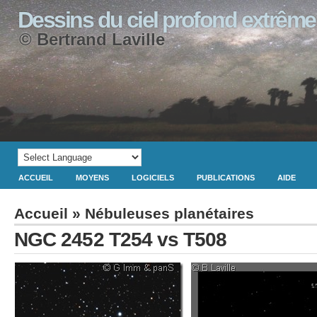
Dessins du ciel profond extrême
© Bertrand Laville
ACCUEIL
MOYENS
LOGICIELS
PUBLICATIONS
AIDE
Accueil
»
Nébuleuses planétaires
NGC 2452 T254 vs T508