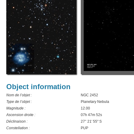
Object information
Nom de l’objet :
NGC 2452
Type de l’objet :
Planetary Nebula
Magnitude :
12.00
Ascension droite :
07h 47m 52s
Déclinaison :
27° 21′ 55" S
Constellation :
PUP