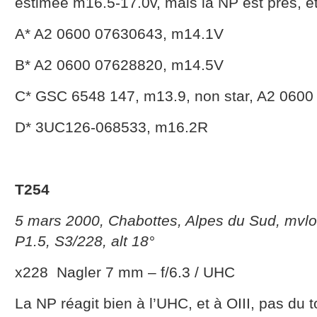
estimée m16.5-17.0v, mais la NP est près, et 
A* A2 0600 07630643, m14.1V
B* A2 0600 07628820, m14.5V
C* GSC 6548 147, m13.9, non star, A2 060
D* 3UC126-068533, m16.2R
T254
5 mars 2000, Chabottes, Alpes du Sud, mvlo
P1.5, S3/228, alt 18°
x228 Nagler 7 mm – f/6.3 / UHC
La NP réagit bien à l’UHC, et à OIII, pas du 