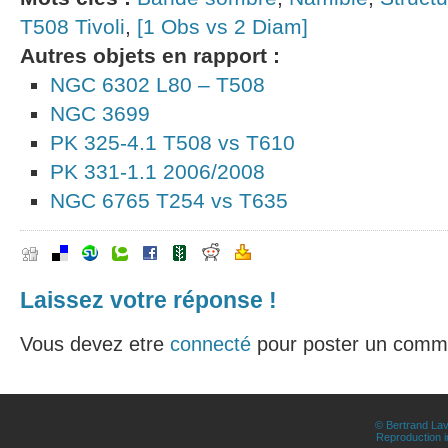
T508 Tivoli
,
[1 Obs vs 2 Diam]
Autres objets en rapport :
NGC 6302 L80 – T508
NGC 3699
PK 325-4.1 T508 vs T610
PK 331-1.1 2006/2008
NGC 6765 T254 vs T635
Laissez votre réponse !
Vous devez etre
connecté
pour poster un comme
© Bertrand Lav
Reproduction in