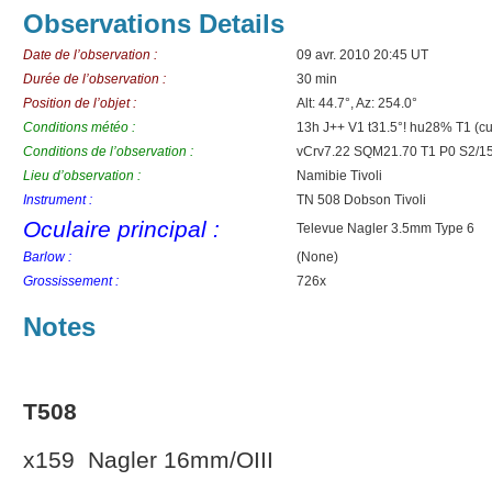
Observations Details
Date de l’observation :
09 avr. 2010 20:45 UT
Durée de l’observation :
30 min
Position de l’objet :
Alt: 44.7°, Az: 254.0°
Conditions météo :
13h J++ V1 t31.5°! hu28% T1 (
Conditions de l’observation :
vCrv7.22 SQM21.70 T1 P0 S2/15
Lieu d’observation :
Namibie Tivoli
Instrument :
TN 508 Dobson Tivoli
Oculaire principal :
Televue Nagler 3.5mm Type 6
Barlow :
(None)
Grossissement :
726x
Notes
T508
x159 Nagler 16mm/OIII