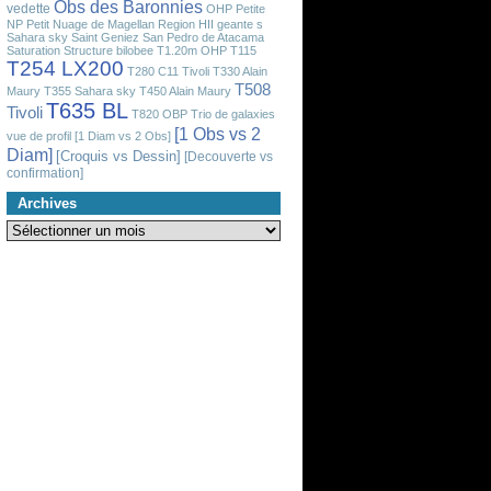
Obs des Baronnies
vedette
OHP
Petite
NP
Petit Nuage de Magellan
Region HII geante
s
Sahara sky
Saint Geniez
San Pedro de Atacama
Saturation
Structure bilobee
T1.20m OHP
T115
T254 LX200
T280 C11 Tivoli
T330 Alain
T508
Maury
T355 Sahara sky
T450 Alain Maury
T635 BL
Tivoli
T820 OBP
Trio de galaxies
[1 Obs vs 2
vue de profil
[1 Diam vs 2 Obs]
Diam]
[Croquis vs Dessin]
[Decouverte vs
confirmation]
Archives
Archives