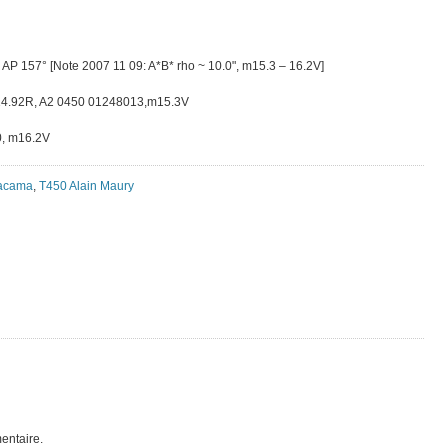
en AP 157° [Note 2007 11 09: A*B* rho ~ 10.0", m15.3 – 16.2V]
14.92R, A2 0450 01248013,m15.3V
0, m16.2V
tacama
,
T450 Alain Maury
entaire.