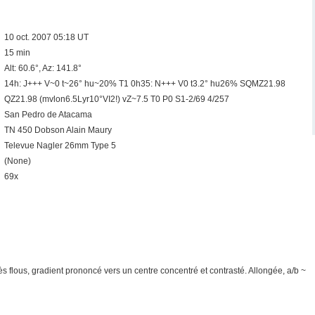
10 oct. 2007 05:18 UT
15 min
Alt: 60.6°, Az: 141.8°
14h: J+++ V~0 t~26° hu~20% T1 0h35: N+++ V0 t3.2° hu26% SQMZ21.98
QZ21.98 (mvlon6.5Lyr10°VI2!) vZ~7.5 T0 P0 S1-2/69 4/257
San Pedro de Atacama
TN 450 Dobson Alain Maury
Televue Nagler 26mm Type 5
(None)
69x
rès flous, gradient prononcé vers un centre concentré et contrasté. Allongée, a/b ~