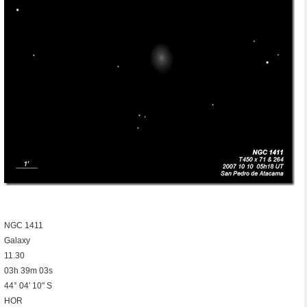
NGC 1411
Galaxy
11.30
03h 39m 03s
44° 04′ 10" S
HOR