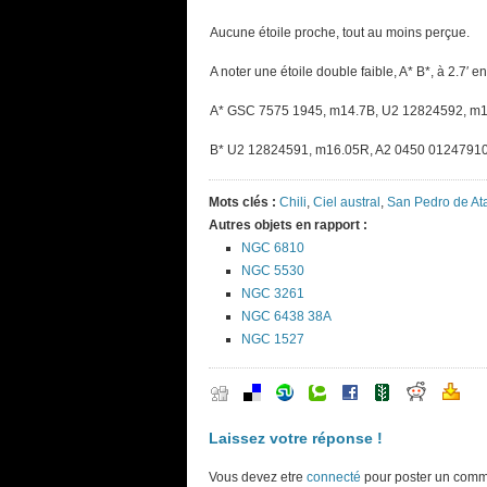
Aucune étoile proche, tout au moins perçue.
A noter une étoile double faible, A* B*, à 2.7′ 
A* GSC 7575 1945, m14.7B, U2 12824592, m
B* U2 12824591, m16.05R, A2 0450 0124791
Mots clés :
Chili
,
Ciel austral
,
San Pedro de A
Autres objets en rapport :
NGC 6810
NGC 5530
NGC 3261
NGC 6438 38A
NGC 1527
Laissez votre réponse !
Vous devez etre
connecté
pour poster un comm