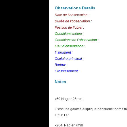
Observations Details
Date de l’observation :
Durée de l’observation :
Position de l’objet :
Conditions météo :
Conditions de l’observation :
Lieu d’observation :
Instrument :
Oculaire principal :
Barlow :
Grossissement :
Notes
x69 Nagler 26mm
C’est une galaxie elliptique habituelle: bords f
1.5′ x 1.0′
x264 Nagler 7mm