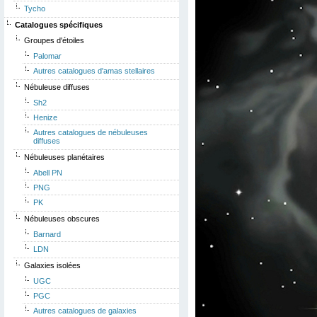
Tycho
Catalogues spécifiques
Groupes d'étoiles
Palomar
Autres catalogues d'amas stellaires
Nébuleuse diffuses
Sh2
Henize
Autres catalogues de nébuleuses
diffuses
Nébuleuses planétaires
Abell PN
PNG
PK
Nébuleuses obscures
Barnard
LDN
Galaxies isolées
UGC
PGC
Autres catalogues de galaxies