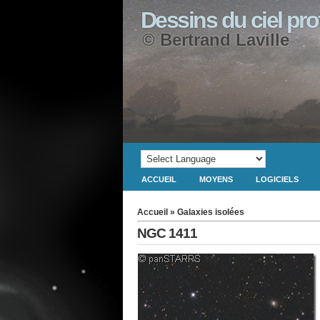
Dessins du ciel pr
© Bertrand Laville
ACCUEIL
MOYENS
LOGICIELS
Accueil
»
Galaxies isolées
NGC 1411