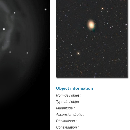
Object information
Nom de l’objet :
Type de l’objet :
Magnitude :
Ascension droite :
Déclinaison :
Constellation :