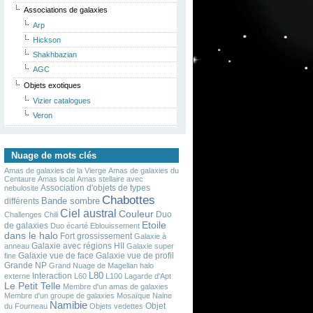
Associations de galaxies
Arp
Hickson
Shakhbazian
AGC
Objets exotiques
Vizier catalogues
Veron
Nuage de mots clés
Amas de galaxies de la Vierge
Amas de galaxies du
Centaure
Amas local
Amas stellaire avec
Association d'objets de types
nebulosite
Chabottes
Bande sombre
différents
Ciel austral
Couleur
Duo
Challenges
Chili
Etoile
de galaxies
Duo écarté
Eblouissement
dans le halo
Fort grossissement
Galaxie à
Galaxie avec régions HII
anneau
Galaxie super
Galaxie vue de face
Galaxie vue de profil
fine
Grande NP
Grand Nuage de Magellan
halo
L80
Interaction
externe
L60
L100
Lagarde d'Apt
Le Petit Telle
Membre d'un amas de galaxies
Membre d'un groupe de galaxies
Mosaïque
Naine
Namibie
Objet
du Fourneau
Objets vedettes