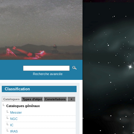
Recherche avancée
Classification
Catalogues
Types d'objet
Constellations
+
Catalogues généraux
Messier
NGC
IC
IRAS