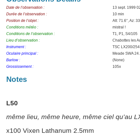
Date de l’observation :
13 sept. 1999 0
Durée de l’observation :
10 min
Position de l’objet :
Alt: 71.6°, Az: 3
Conditions météo :
mistral !
Conditions de l’observation :
T1, P1, S4/105
Lieu d’observation :
Chabottes les A
Instrument :
TSC LX200/254
Oculaire principal :
Meade SWA 24
Barlow :
(None)
Grossissement :
105x
Notes
L50
même lieu, même heure, même ciel qu’au L
x100 Vixen Lathanum 2.5mm