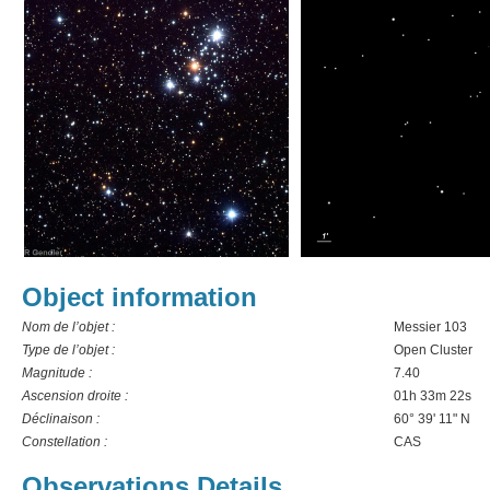
Object information
Nom de l’objet :
Messier 103
Type de l’objet :
Open Cluster
Magnitude :
7.40
Ascension droite :
01h 33m 22s
Déclinaison :
60° 39' 11" N
Constellation :
CAS
Observations Details