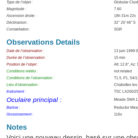
Type de l’objet :
Globular Clust
Magnitude :
7.60
Ascension droite :
18h 31m 22s
Déclinaison :
32° 20′ 46" S
Constellation :
SGR
Observations Details
Date de l’observation :
13 juin 1999 
Durée de l’observation :
15 min
Position de l’objet :
Alt: 12.8°, Az:
Conditions météo :
not related
Conditions de l’observation :
T1.5, P1, S4/1
Lieu d’observation :
Chabottes les
Instrument :
TSC LX200/2
Oculaire principal :
Meade SWA 
Barlow :
Reductor Mead
Grossissement :
116x
Notes
Voici une nouveau dessin, basé sur une obser