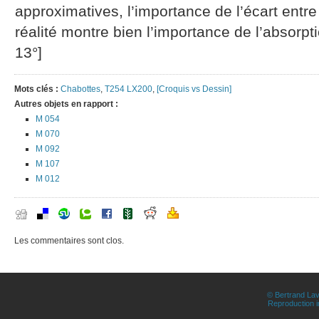
approximatives, l’importance de l’écart entre
réalité montre bien l’importance de l’absorp
13°]
Mots clés :
Chabottes
,
T254 LX200
,
[Croquis vs Dessin]
Autres objets en rapport :
M 054
M 070
M 092
M 107
M 012
Les commentaires sont clos.
© Bertrand Lav
Reproduction in