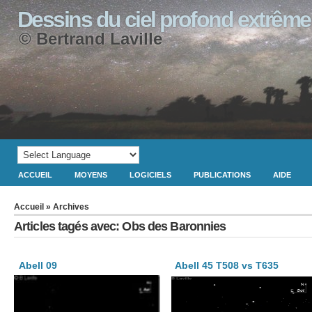
Dessins du ciel profond extrême
© Bertrand Laville
ACCUEIL
MOYENS
LOGICIELS
PUBLICATIONS
AIDE
Accueil
» Archives
Articles tagés avec: Obs des Baronnies
Abell 09
Abell 45 T508 vs T635