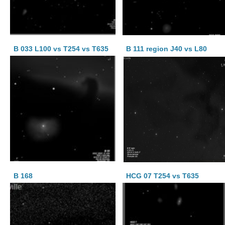
B 033 L100 vs T254 vs T635
B 111 region J40 vs L80
B 168
HCG 07 T254 vs T635