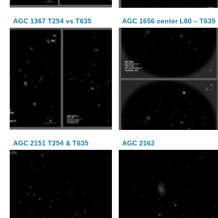
AGC 1367 T254 vs T635
AGC 1656 center L80 – T635
AGC 2151 T254 & T635
AGC 2162