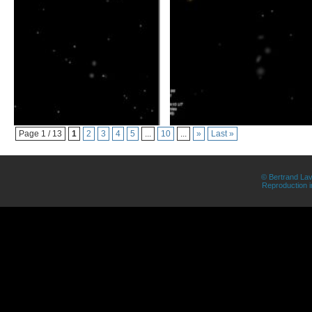
Page 1 / 13
1
2
3
4
5
...
10
...
»
Last »
© Bertrand Lav
Reproduction in