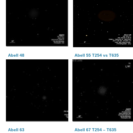
Abell 48
Abell 55 T254 vs T635
Abell 63
Abell 67 T254 – T635