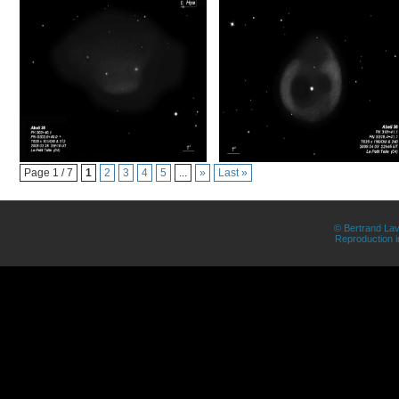
Page 1 / 7
1
2
3
4
5
...
»
Last »
© Bertrand Lav
Reproduction in