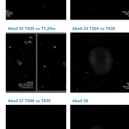
Abell 22 T635 vs T1.20m
Abell 24 T254 vs T635
Abell 27 T508 vs T635
Abell 28