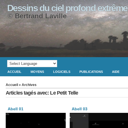
Dessins du ciel profond extrême
© Bertrand Laville
ACCUEIL
MOYENS
LOGICIELS
PUBLICATIONS
AIDE
Accueil
» Archives
Articles tagés avec: Le Petit Telle
Abell 01
Abell 03