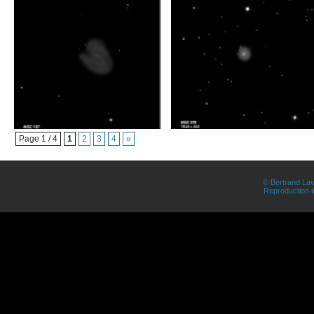
Page 1 / 4
1
2
3
4
»
© Bertrand Lav
Reproduction in