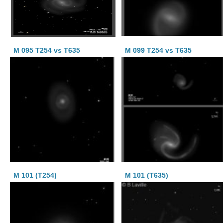
M 095 T254 vs T635
M 099 T254 vs T635
M 101 (T254)
M 101 (T635)