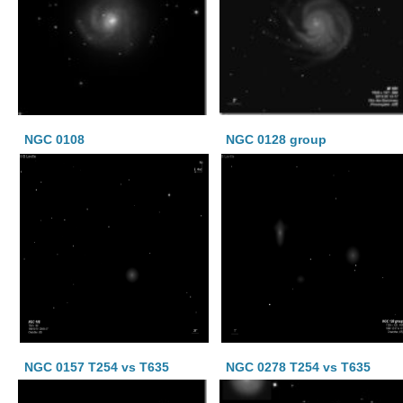
NGC 0108
NGC 0128 group
NGC 0157 T254 vs T635
NGC 0278 T254 vs T635