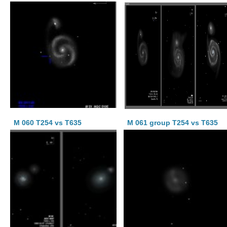
M 060 T254 vs T635
M 061 group T254 vs T635