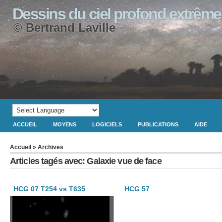
Dessins du ciel profond extrême
© Bertrand Laville
ACCUEIL
MOYENS
LOGICIELS
PUBLICATIONS
AIDE
Accueil
» Archives
Articles tagés avec: Galaxie vue de face
HCG 07 T254 vs T635
HCG 57