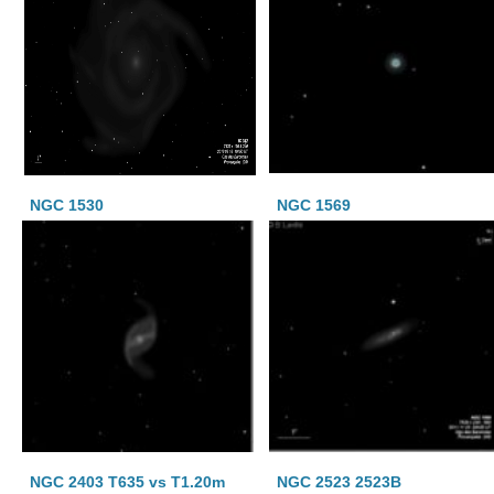
NGC 1530
NGC 1569
NGC 2403 T635 vs T1.20m
NGC 2523 2523B