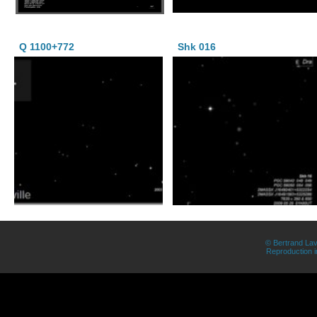
Q 1100+772
Shk 016
© Bertrand Lav
Reproduction in