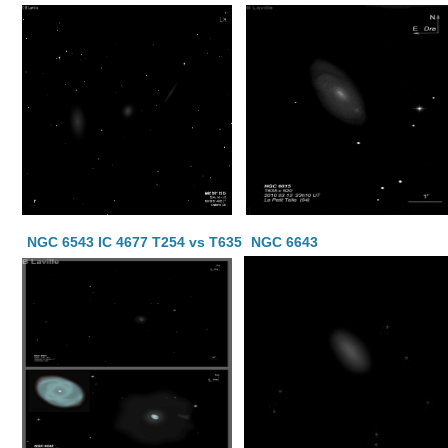
NGC 6543 IC 4677 T254 vs T635
NGC 6643