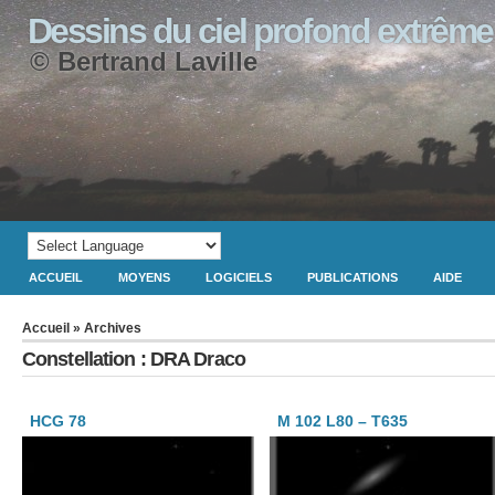
Dessins du ciel profond extrême
© Bertrand Laville
ACCUEIL
MOYENS
LOGICIELS
PUBLICATIONS
AIDE
Accueil
» Archives
Constellation : DRA Draco
HCG 78
M 102 L80 – T635