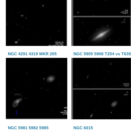
NGC 4291 4319 MKR 205
NGC 5905 5908 T254 vs T63
NGC 5981 5982 5985
NGC 6015