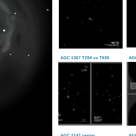
AGC 1367 T254 vs T635
AGC
AGC 2147 center
AGC