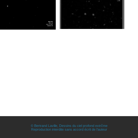
© Bertrand Laville, Dessins du ciel profond extrčme
Reproduction interdite sans accord écrit de l'auteur