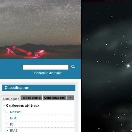
Recherche avancée
Classification
Types d'objet
Constellations
+
Catalogues
Catalogues généraux
Messier
NGC
IC
IRAS