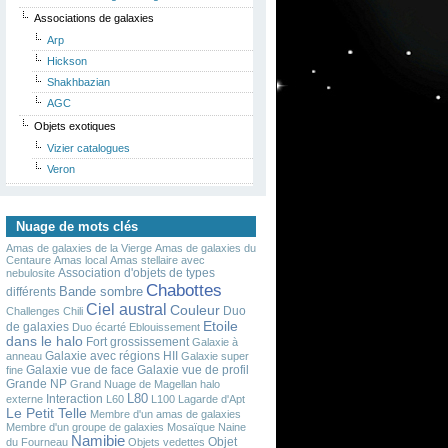
Associations de galaxies
Arp
Hickson
Shakhbazian
AGC
Objets exotiques
Vizier catalogues
Veron
Nuage de mots clés
Amas de galaxies de la Vierge
Amas de galaxies du
Centaure
Amas local
Amas stellaire avec
Association d'objets de types
nebulosite
Chabottes
Bande sombre
différents
Ciel austral
Couleur
Duo
Challenges
Chili
Etoile
de galaxies
Duo écarté
Eblouissement
dans le halo
Fort grossissement
Galaxie à
Galaxie avec régions HII
anneau
Galaxie super
Galaxie vue de face
Galaxie vue de profil
fine
Grande NP
Grand Nuage de Magellan
halo
L80
Interaction
externe
L60
L100
Lagarde d'Apt
Le Petit Telle
Membre d'un amas de galaxies
Membre d'un groupe de galaxies
Mosaïque
Naine
Namibie
Objet
du Fourneau
Objets vedettes