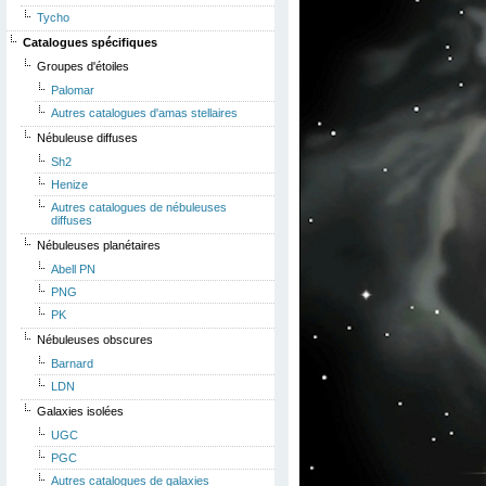
Tycho
Catalogues spécifiques
Groupes d'étoiles
Palomar
Autres catalogues d'amas stellaires
Nébuleuse diffuses
Sh2
Henize
Autres catalogues de nébuleuses
diffuses
Nébuleuses planétaires
Abell PN
PNG
PK
Nébuleuses obscures
Barnard
LDN
Galaxies isolées
UGC
PGC
Autres catalogues de galaxies