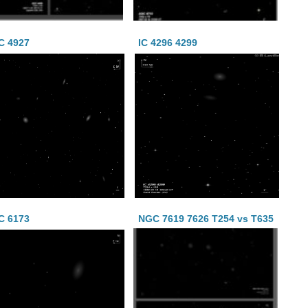
C 4927
IC 4296 4299
C 6173
NGC 7619 7626 T254 vs T635