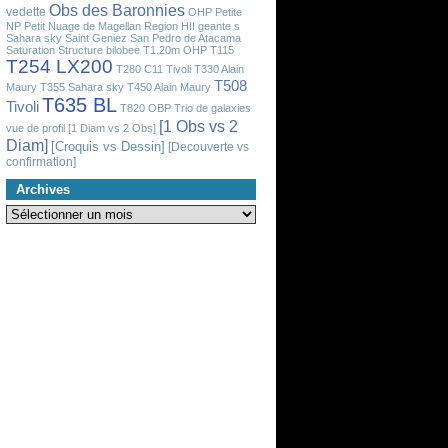
Obs des Baronnies
vedette
OHP
Petite
NP
Petit Nuage de Magellan
Region HII geante
s
Sahara sky
Saint Geniez
San Pedro de Atacama
Saturation
Structure bilobee
T1.20m OHP
T115
T254 LX200
T280 C11 Tivoli
T330 Alain
T508
Maury
T355 Sahara sky
T450 Alain Maury
T635 BL
Tivoli
T820 OBP
Trio de galaxies
[1 Obs vs 2
vue de profil
[1 Diam vs 2 Obs]
Diam]
[Croquis vs Dessin]
[Decouverte vs
confirmation]
Archives
Archives