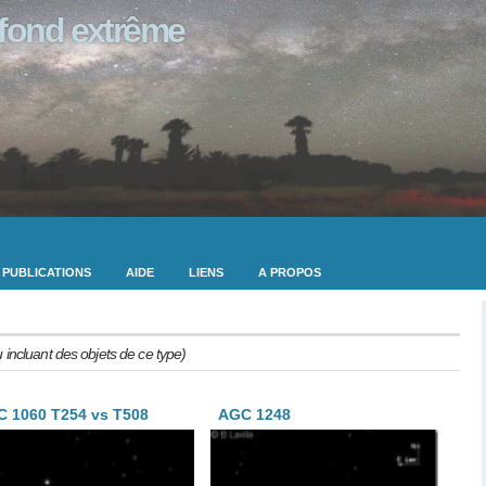
ofond extrême
PUBLICATIONS
AIDE
LIENS
A PROPOS
u incluant des objets de ce type)
 1060 T254 vs T508
AGC 1248