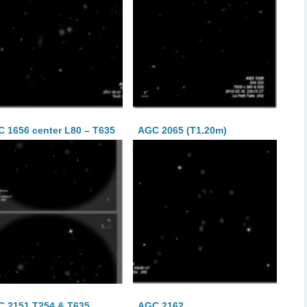
 1656 center L80 – T635
AGC 2065 (T1.20m)
 2151 T254 & T635
AGC 2162