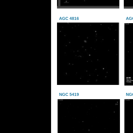
AGC 4816
AG
NGC 5419
NG