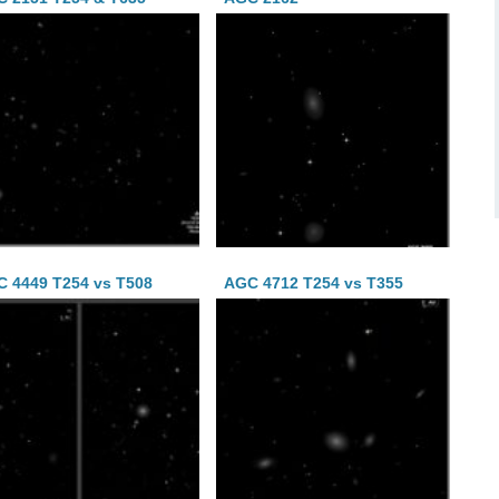
 4449 T254 vs T508
AGC 4712 T254 vs T355