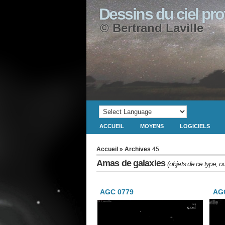
Dessins du ciel pr
© Bertrand Laville
ACCUEIL
MOYENS
LOGICIELS
Accueil
» Archives
45
Amas de galaxies
(objets de ce type, o
AGC 0779
AGC