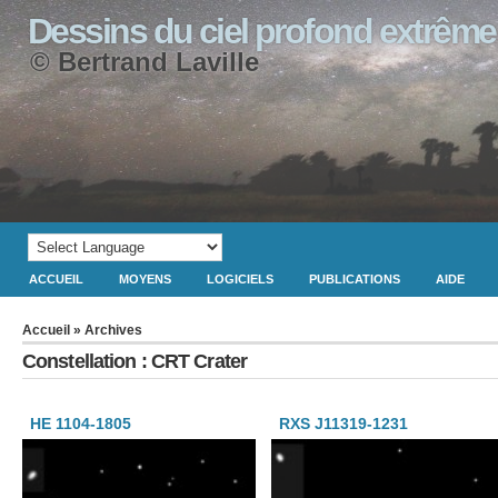
Dessins du ciel profond extrême
© Bertrand Laville
ACCUEIL
MOYENS
LOGICIELS
PUBLICATIONS
AIDE
Accueil
» Archives
Constellation : CRT Crater
HE 1104-1805
RXS J11319-1231