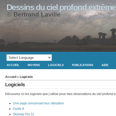
Dessins du ciel profond extrême
© Bertrand Laville
ACCUEIL
MOYENS
LOGICIELS
PUBLICATIONS
AIDE
Accueil
» Logiciels
Logiciels
Découvrez ici les logiciels que j’utilise pour mes observations du ciel profond
Une page concernant leur utilisation
Guide 8
Skymap Pro 11