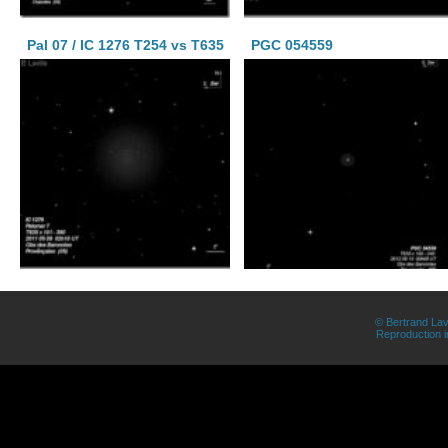
Pal 07 / IC 1276 T254 vs T635
PGC 054559
© Bertrand Lav
Reproduction in