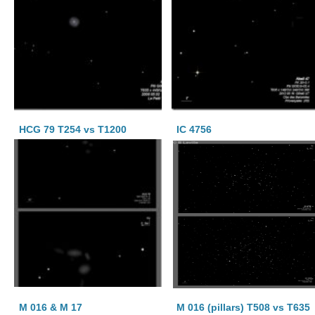
HCG 79 T254 vs T1200
IC 4756
M 016 & M 17
M 016 (pillars) T508 vs T635