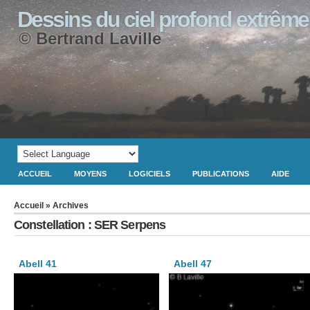
Dessins du ciel profond extrême
© Bertrand Laville
ACCUEIL
MOYENS
LOGICIELS
PUBLICATIONS
AIDE
Accueil
» Archives
Constellation : SER Serpens
Abell 41
Abell 47