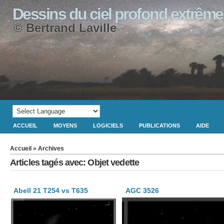
Dessins du ciel profond extrême
© Bertrand Laville
ACCUEIL
MOYENS
LOGICIELS
PUBLICATIONS
AIDE
Accueil
» Archives
Articles tagés avec: Objet vedette
Abell 21 T254 vs T635
AGC 3526