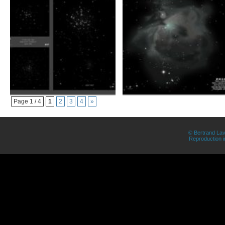
Page 1 / 4
1
2
3
4
»
© Bertrand Lav
Reproduction in