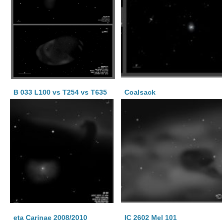
B 033 L100 vs T254 vs T635
Coalsack
eta Carinae 2008/2010
IC 2602 Mel 101