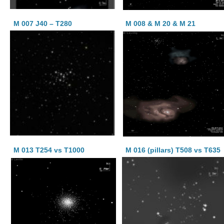
M 007 J40 – T280
M 008 & M 20 & M 21
M 013 T254 vs T1000
M 016 (pillars) T508 vs T635