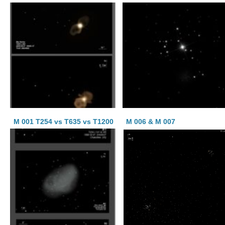
M 001 T254 vs T635 vs T1200
M 006 & M 007