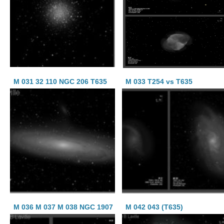
M 031 32 110 NGC 206 T635
M 033 T254 vs T635
M 036 M 037 M 038 NGC 1907
M 042 043 (T635)