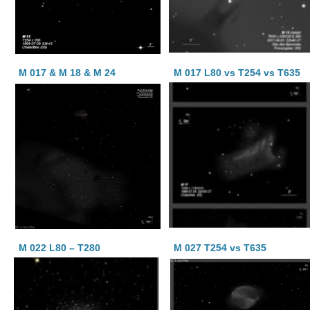
M 017 & M 18 & M 24
M 017 L80 vs T254 vs T635
M 022 L80 – T280
M 027 T254 vs T635