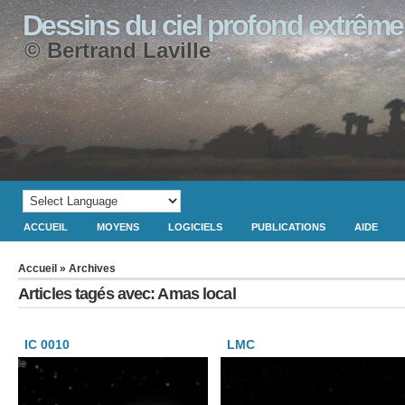
Dessins du ciel profond extrême
© Bertrand Laville
ACCUEIL
MOYENS
LOGICIELS
PUBLICATIONS
AIDE
Accueil
» Archives
Articles tagés avec: Amas local
IC 0010
LMC