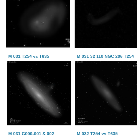
M 031 T254 vs T635
M 031 32 110 NGC 206 T254
M 031 G000-001 & 002
M 032 T254 vs T635