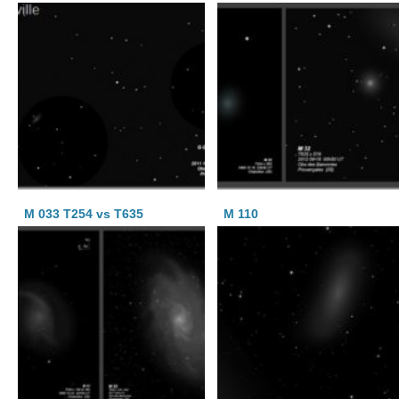
M 033 T254 vs T635
M 110