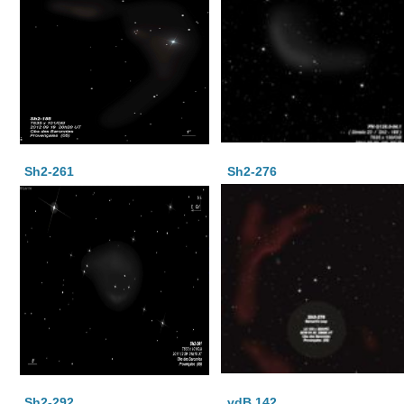
Sh2-261
Sh2-276
Sh2-292
vdB 142