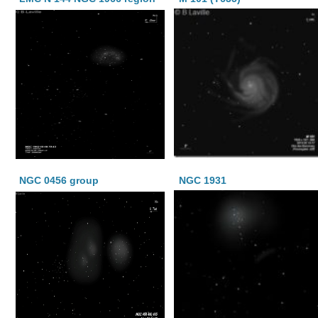
NGC 0456 group
NGC 1931