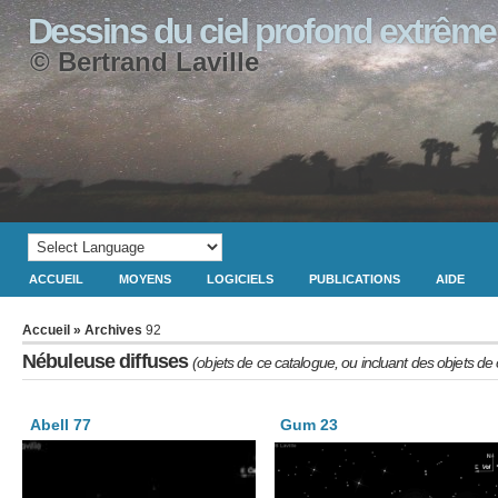
Dessins du ciel profond extrême
© Bertrand Laville
ACCUEIL
MOYENS
LOGICIELS
PUBLICATIONS
AIDE
Accueil
» Archives
92
Nébuleuse diffuses
(objets de ce catalogue, ou incluant des objets de
Abell 77
Gum 23