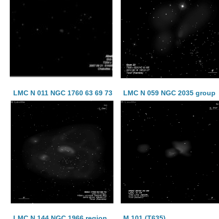
LMC N 011 NGC 1760 63 69 73
LMC N 059 NGC 2035 group
LMC N 144 NGC 1966 region
M 101 (T635)