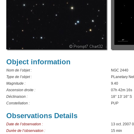
Object information
Nom de l’objet :
NGC 2440
Type de l’objet :
PLanetary Ne
Magnitude :
9.40
Ascension droite :
07h 42m 16s
Déclinaison :
18° 13′ 16" S
Constellation :
PUP
Observations Details
Date de l’observation :
13 oct. 2007 
Durée de l’observation :
15 min