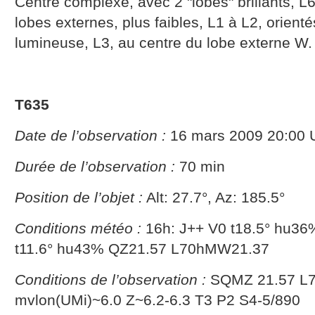
Centre complexe, avec 2 "lobes" brillants, L6
lobes externes, plus faibles, L1 à L2, orient
lumineuse, L3, au centre du lobe externe W.
T635
Date de l’observation :
16 mars 2009 20:00 
Durée de l’observation :
70 min
Position de l’objet :
Alt: 27.7°, Az: 185.5°
Conditions météo :
16h: J++ V0 t18.5° hu36
t11.6° hu43% QZ21.57 L70hMW21.37
Conditions de l’observation :
SQMZ 21.57 L
mvlon(UMi)~6.0 Z~6.2-6.3 T3 P2 S4-5/890