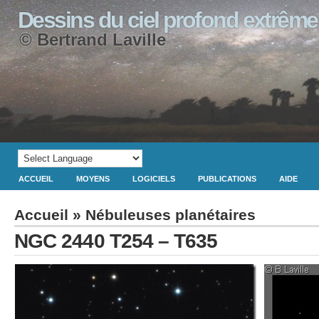
Dessins du ciel profond extrême
© Bertrand Laville
ACCUEIL
MOYENS
LOGICIELS
PUBLICATIONS
AIDE
Accueil
»
Nébuleuses planétaires
NGC 2440 T254 – T635