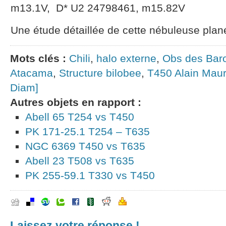
m13.1V, D* U2 24798461, m15.82V
Une étude détaillée de cette nébuleuse plan
Mots clés :
Chili
,
halo externe
,
Obs des Bar
Atacama
,
Structure bilobee
,
T450 Alain Maur
Diam]
Autres objets en rapport :
Abell 65 T254 vs T450
PK 171-25.1 T254 – T635
NGC 6369 T450 vs T635
Abell 23 T508 vs T635
PK 255-59.1 T330 vs T450
Laissez votre réponse !