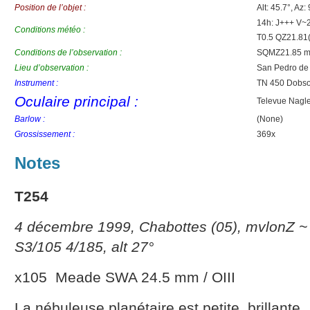
Position de l’objet :
Alt: 45.7°, Az:
14h: J+++ V~
Conditions météo :
T0.5 QZ21.8
Conditions de l’observation :
SQMZ21.85 mv
Lieu d’observation :
San Pedro de
Instrument :
TN 450 Dobso
Oculaire principal :
Televue Nagl
Barlow :
(None)
Grossissement :
369x
Notes
T254
4 décembre 1999, Chabottes (05), mvlonZ ~ 
S3/105 4/185, alt 27°
x105 Meade SWA 24.5 mm / OIII
La nébuleuse planétaire est petite, brillante,