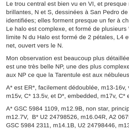
Le trou central est bien vu en VI, et presque
brillantes, N et S, dessinées à San Pedro d
identifiées; elles forment presque un fer à ch
Le halo est complexe, et formé de plusieurs
limite N du Halo est formé de 2 pétales, L4 et
net, ouvert vers le N.
Mon observation est beaucoup plus détaill
est une très belle NP, une des plus complexe
aux NP ce que la Tarentule est aux nébuleus
A* est ER*, facilement dédoublée, m13-16v, 
m15v, C* 13.5v, et D*, embedded, m17v, C* es
A* GSC 5984 1109, m12.9B, non star, princi
m12.7V, B* U2 24798526, m16.04R, A2 067
GSC 5984 2311, m14.1B, U2 24798446, m13