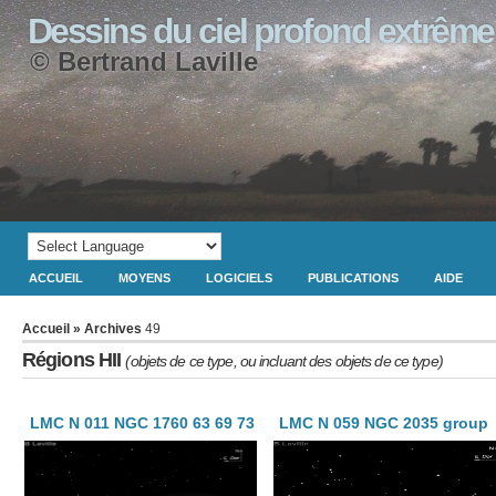
Dessins du ciel profond extrême
© Bertrand Laville
ACCUEIL
MOYENS
LOGICIELS
PUBLICATIONS
AIDE
Accueil
» Archives
49
Régions HII
(objets de ce type, ou incluant des objets de ce type)
LMC N 011 NGC 1760 63 69 73
LMC N 059 NGC 2035 group