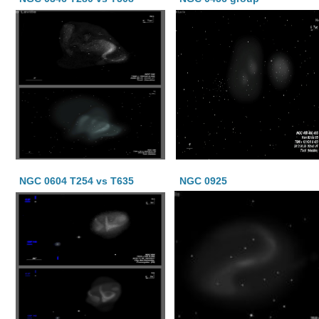
NGC 0604 T254 vs T635
NGC 0925