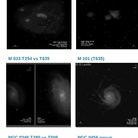
M 033 T254 vs T635
M 101 (T635)
NGC 0346 T280 vs T508
NGC 0456 group