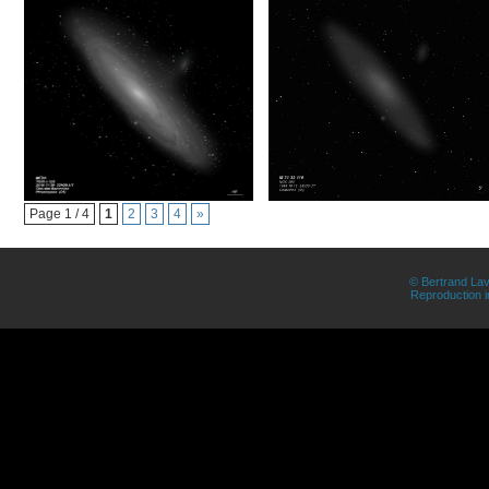
Page 1 / 4
1
2
3
4
»
© Bertrand Lav
Reproduction in