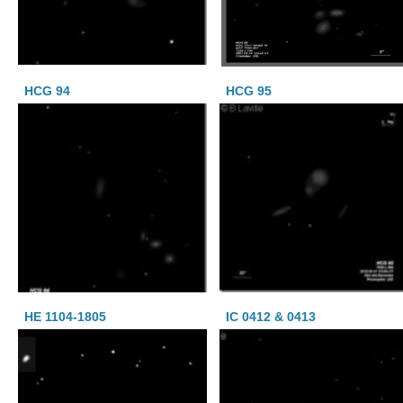
HCG 94
HCG 95
HE 1104-1805
IC 0412 & 0413