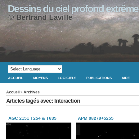
Dessins du ciel profond extrême
© Bertrand Laville
ACCUEIL
MOYENS
LOGICIELS
PUBLICATIONS
AIDE
Accueil
» Archives
Articles tagés avec: Interaction
AGC 2151 T254 & T635
APM 08279+5255