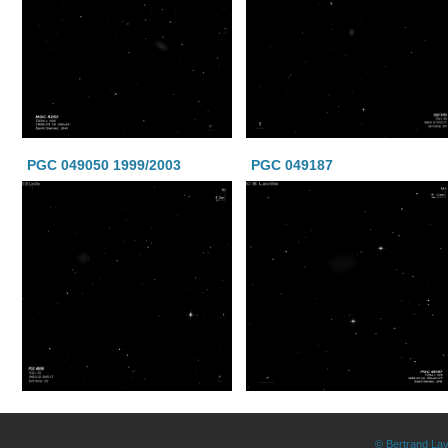
PGC 049050 1999/2003
PGC 049187
© Bertrand Lav