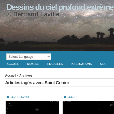
Dessins du ciel profond extrême
© Bertrand Laville
ACCUEIL
MOYENS
LOGICIELS
PUBLICATIONS
AIDE
Accueil
» Archives
Articles tagés avec: Saint Geniez
IC 4296 4299
IC 4430