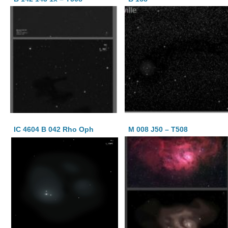
IC 4604 B 042 Rho Oph
M 008 J50 – T508