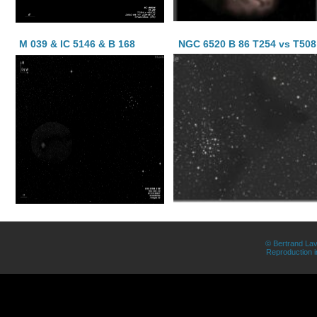
M 039 & IC 5146 & B 168
NGC 6520 B 86 T254 vs T508
© Bertrand Lav
Reproduction in