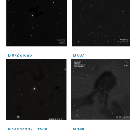
B 072 group
B 087
B 142 143 1x – T508
B 168