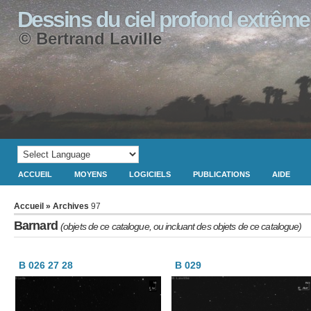
Dessins du ciel profond extrême
© Bertrand Laville
ACCUEIL
MOYENS
LOGICIELS
PUBLICATIONS
AIDE
Accueil
» Archives
97
Barnard
(objets de ce catalogue, ou incluant des objets de ce catalogue)
B 026 27 28
B 029