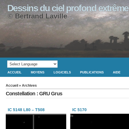
Dessins du ciel profond extrême
© Bertrand Laville
ACCUEIL
MOYENS
LOGICIELS
PUBLICATIONS
AIDE
Accueil
» Archives
Constellation : GRU Grus
IC 5148 L80 – T508
IC 5170