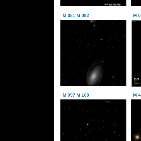
M 081 M 082
M 0
M 097 M 108
M 4