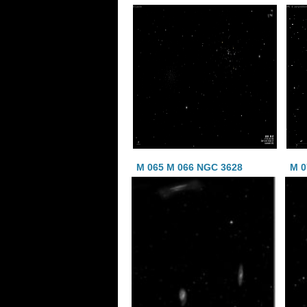
M 065 M 066 NGC 3628
M 0