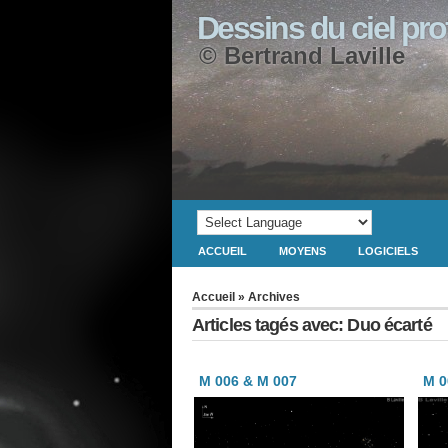
Dessins du ciel pr
© Bertrand Laville
ACCUEIL
MOYENS
LOGICIELS
Accueil
» Archives
Articles tagés avec: Duo écarté
M 006 & M 007
M 0