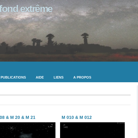
ofond extrême
PUBLICATIONS
AIDE
LIENS
A PROPOS
08 & M 20 & M 21
M 010 & M 012