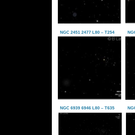
NGC 2451 2477 L80 – T254
NGC
NGC 6939 6946 L80 – T635
NGC