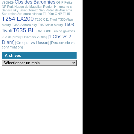
Obs des Baronnies
vedette
OHP
Petite
NP
Petit Nuage de Magellan
Region HII geante
s
Sahara sky
Saint Geniez
San Pedro de Atacama
Saturation
Structure bilobee
T1.20m OHP
T115
T254 LX200
T280 C11 Tivoli
T330 Alain
T508
Maury
T355 Sahara sky
T450 Alain Maury
T635 BL
Tivoli
T820 OBP
Trio de galaxies
[1 Obs vs 2
vue de profil
[1 Diam vs 2 Obs]
Diam]
[Croquis vs Dessin]
[Decouverte vs
confirmation]
Archives
Archives