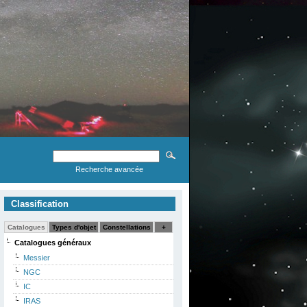
Recherche avancée
Classification
Catalogues
Types d'objet
Constellations
+
Catalogues généraux
Messier
NGC
IC
IRAS