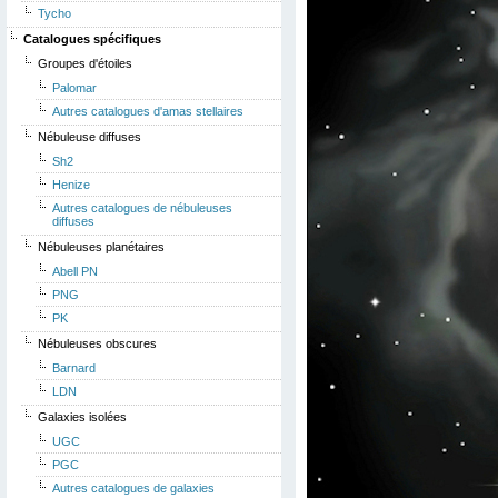
Tycho
Catalogues spécifiques
Groupes d'étoiles
Palomar
Autres catalogues d'amas stellaires
Nébuleuse diffuses
Sh2
Henize
Autres catalogues de nébuleuses
diffuses
Nébuleuses planétaires
Abell PN
PNG
PK
Nébuleuses obscures
Barnard
LDN
Galaxies isolées
UGC
PGC
Autres catalogues de galaxies