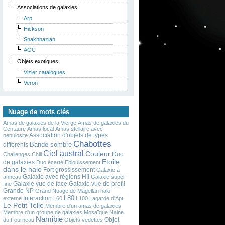
Associations de galaxies
Arp
Hickson
Shakhbazian
AGC
Objets exotiques
Vizier catalogues
Veron
Nuage de mots clés
Amas de galaxies de la Vierge
Amas de galaxies du
Centaure
Amas local
Amas stellaire avec
Association d'objets de types
nebulosite
Chabottes
Bande sombre
différents
Ciel austral
Couleur
Duo
Challenges
Chili
Etoile
de galaxies
Duo écarté
Eblouissement
dans le halo
Fort grossissement
Galaxie à
Galaxie avec régions HII
anneau
Galaxie super
Galaxie vue de face
Galaxie vue de profil
fine
Grande NP
Grand Nuage de Magellan
halo
L80
Interaction
externe
L60
L100
Lagarde d'Apt
Le Petit Telle
Membre d'un amas de galaxies
Membre d'un groupe de galaxies
Mosaïque
Naine
Namibie
Objet
du Fourneau
Objets vedettes