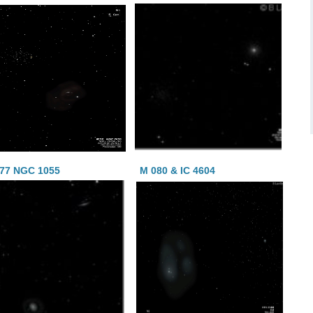
77 NGC 1055
M 080 & IC 4604