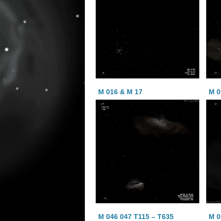
M 016 & M 17
M 0
M 046 047 T115 – T635
M 0