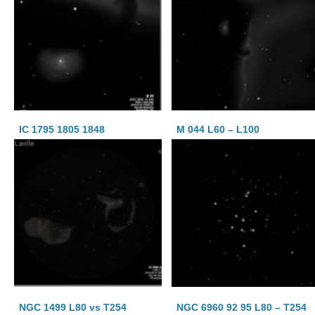
IC 1795 1805 1848
M 044 L60 – L100
NGC 1499 L80 vs T254
NGC 6960 92 95 L80 – T254