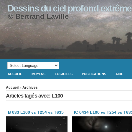
Dessins du ciel profond extrême
© Bertrand Laville
ACCUEIL
MOYENS
LOGICIELS
PUBLICATIONS
AIDE
Accueil
» Archives
Articles tagés avec: L100
B 033 L100 vs T254 vs T635
IC 0434 L100 vs T254 vs T63