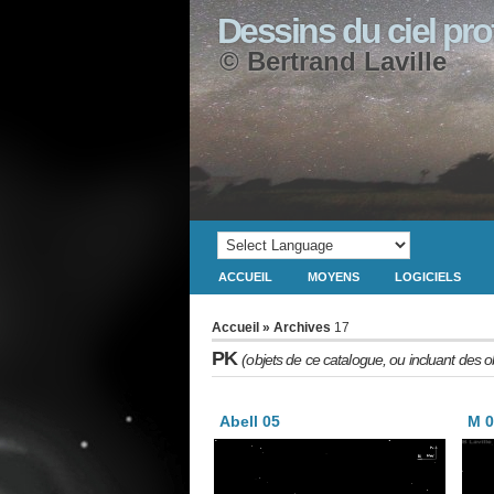
Dessins du ciel pr
© Bertrand Laville
ACCUEIL
MOYENS
LOGICIELS
Accueil
» Archives
17
PK
(objets de ce catalogue, ou incluant des o
Abell 05
M 0