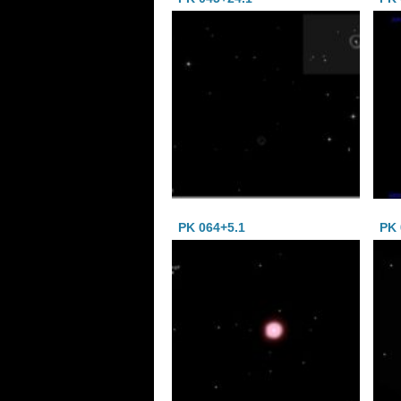
PK 064+5.1
PK 