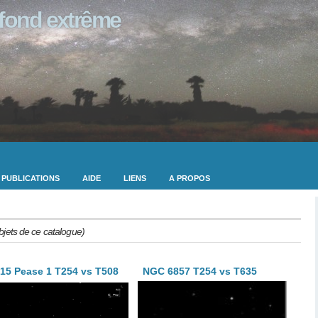
ofond extrême
PUBLICATIONS
AIDE
LIENS
A PROPOS
bjets de ce catalogue)
15 Pease 1 T254 vs T508
NGC 6857 T254 vs T635