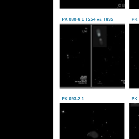
PK 080-6.1 T254 vs T635
PK 
PK 093-2.1
PK 