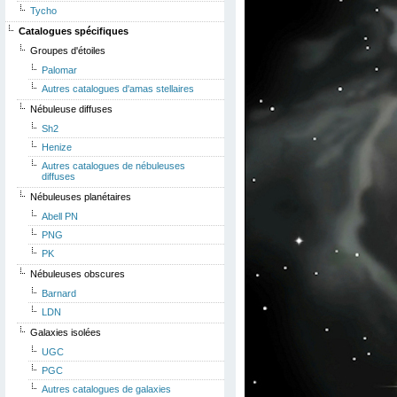
Tycho
Catalogues spécifiques
Groupes d'étoiles
Palomar
Autres catalogues d'amas stellaires
Nébuleuse diffuses
Sh2
Henize
Autres catalogues de nébuleuses
diffuses
Nébuleuses planétaires
Abell PN
PNG
PK
Nébuleuses obscures
Barnard
LDN
Galaxies isolées
UGC
PGC
Autres catalogues de galaxies