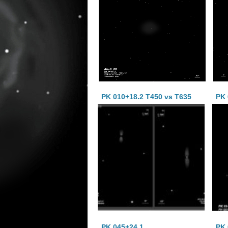
PK 010+18.2 T450 vs T635
PK 
PK 045+24.1
PK 