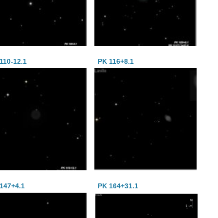
110-12.1
PK 116+8.1
147+4.1
PK 164+31.1