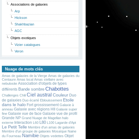
Associations de galaxies
Arp
Hickson
Shakhbazian
AGC
Objets exotiques
Vizier catalogues
Veron
Nuage de mots clés
Amas de galaxies de la Vierge
Amas de galaxies du
Centaure
Amas local
Amas stellaire avec
Association d'objets de types
nebulosite
Chabottes
Bande sombre
différents
Ciel austral
Couleur
Duo
Challenges
Chili
Etoile
de galaxies
Duo écarté
Eblouissement
dans le halo
Fort grossissement
Galaxie à
Galaxie avec régions HII
anneau
Galaxie super
Galaxie vue de face
Galaxie vue de profil
fine
Grande NP
Grand Nuage de Magellan
halo
L80
Interaction
externe
L60
L100
Lagarde d'Apt
Le Petit Telle
Membre d'un amas de galaxies
Membre d'un groupe de galaxies
Mosaïque
Naine
Namibie
Objet
du Fourneau
Objets vedettes