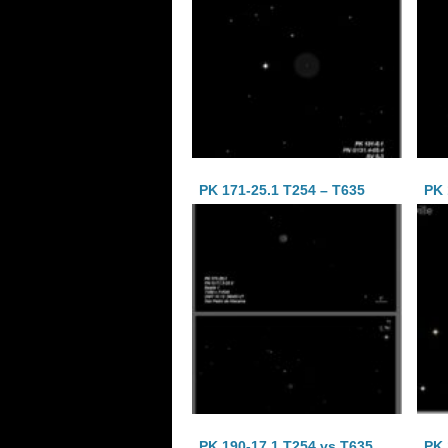
PK 171-25.1 T254 – T635
PK 
PK 190-17.1 T254 vs T635
PK 