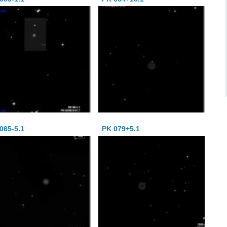
065-5.1
PK 079+5.1