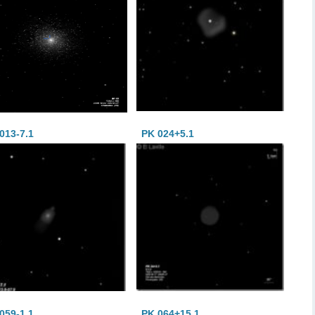
013-7.1
PK 024+5.1
059-1.1
PK 064+15.1