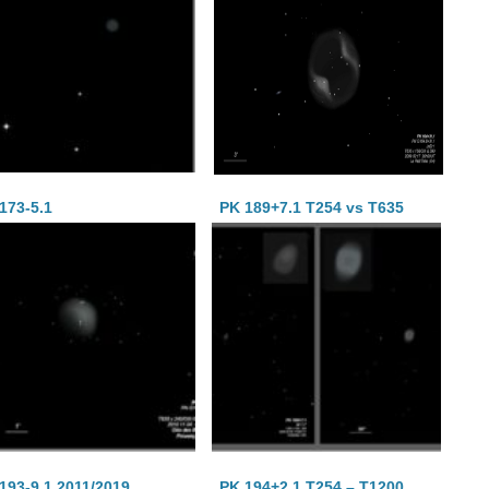
173-5.1
PK 189+7.1 T254 vs T635
193-9.1 2011/2019
PK 194+2.1 T254 – T1200