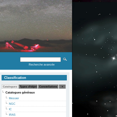
Recherche avancée
Classification
Catalogues
Types d'objet
Constellations
+
Catalogues généraux
Messier
NGC
IC
IRAS