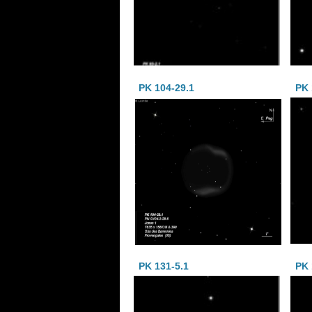
PK 104-29.1
PK 
PK 131-5.1
PK 