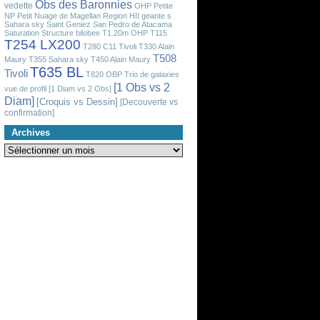
Obs des Baronnies
vedette
OHP
Petite
NP
Petit Nuage de Magellan
Region HII geante
s
Sahara sky
Saint Geniez
San Pedro de Atacama
Saturation
Structure bilobee
T1.20m OHP
T115
T254 LX200
T280 C11 Tivoli
T330 Alain
T508
Maury
T355 Sahara sky
T450 Alain Maury
T635 BL
Tivoli
T820 OBP
Trio de galaxies
[1 Obs vs 2
vue de profil
[1 Diam vs 2 Obs]
Diam]
[Croquis vs Dessin]
[Decouverte vs
confirmation]
Archives
Archives