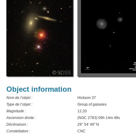
Object information
Nom de l’objet :
Hickson 37
Type de l’objet :
Group of galaxies
Magnitude :
12.20
Ascension droite :
(NGC 2783) 09h 14m 48s
Déclinaison :
29° 54′ 49" N
Constellation :
CNC