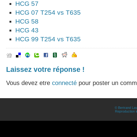
HCG 57
HCG 07 T254 vs T635
HCG 58
HCG 43
HCG 99 T254 vs T635
Laissez votre réponse !
Vous devez etre
connecté
pour poster un comme
© Bertrand Lav
Reproduction in