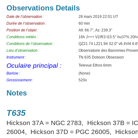
Observations Details
Date de l’observation :
28 mars 2019 22:01 UT
Durée de l’observation :
60 min
Position de l’objet :
Alt: 66.7°, Az: 239.3°
Conditions météo :
16h J+++ V2/R3 t15.5° hu37% 20h
Conditions de l’observation :
QZ21.74 LZ21.94 S2.0" v6.4VI4 6.6
Lieu d’observation :
Observatoire des Baronnies Prove
Instrument :
TN 635 Dobson Obsession
Oculaire principal :
Televue Ethos 6mm
Barlow :
(None)
Grossissement :
520x
Notes
T635
Hickson 37A = NGC 2783, Hickson 37B = I
26004, Hickson 37D = PGC 26005, Hickso