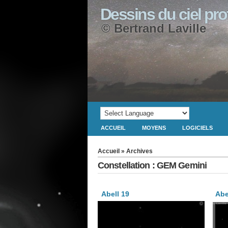
Dessins du ciel pr
© Bertrand Laville
ACCUEIL
MOYENS
LOGICIELS
Accueil
» Archives
Constellation : GEM Gemini
Abell 19
Abe