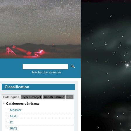
Recherche avancée
Classification
Catalogues
Types d'objet
Constellations
+
Catalogues généraux
Messier
NGC
IC
IRAS