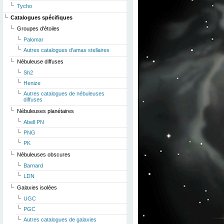
Tycho
Catalogues spécifiques
Groupes d'étoiles
Palomar
Autres catalogues d'amas stellaires
Nébuleuse diffuses
Sh2
Henize
Autres catalogues de nébuleuses
diffuses
Nébuleuses planétaires
Abell PN
PNG
PK
Nébuleuses obscures
Barnard
LDN
Galaxies isolées
UGC
PGC
Autres catalogues de galaxies