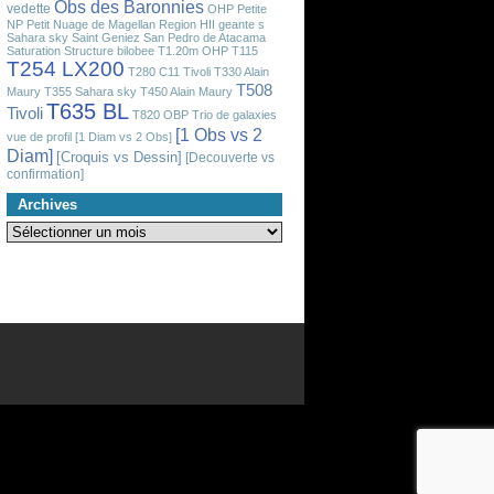
Obs des Baronnies
vedette
OHP
Petite
NP
Petit Nuage de Magellan
Region HII geante
s
Sahara sky
Saint Geniez
San Pedro de Atacama
Saturation
Structure bilobee
T1.20m OHP
T115
T254 LX200
T280 C11 Tivoli
T330 Alain
T508
Maury
T355 Sahara sky
T450 Alain Maury
T635 BL
Tivoli
T820 OBP
Trio de galaxies
[1 Obs vs 2
vue de profil
[1 Diam vs 2 Obs]
Diam]
[Croquis vs Dessin]
[Decouverte vs
confirmation]
Archives
Archives