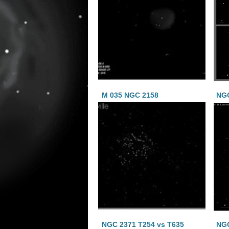
M 035 NGC 2158
NG
NGC 2371 T254 vs T635
NGC