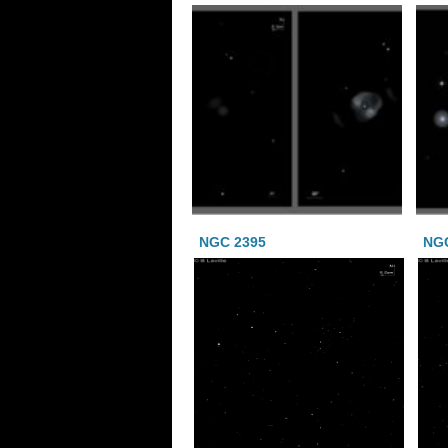
NGC 2395
NG