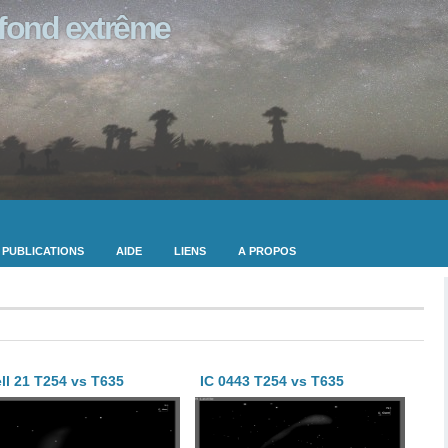
ofond extrême
PUBLICATIONS
AIDE
LIENS
A PROPOS
ll 21 T254 vs T635
IC 0443 T254 vs T635