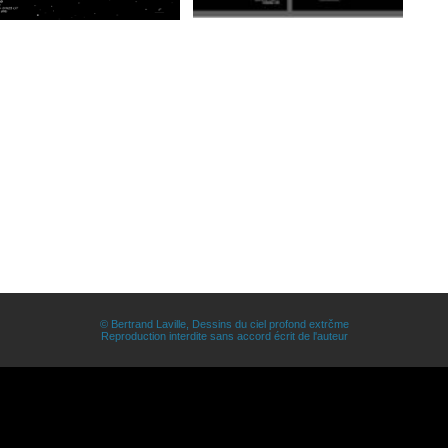
© Bertrand Laville, Dessins du ciel profond extrčme
Reproduction interdite sans accord écrit de l'auteur