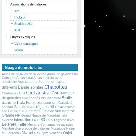
Associations de galaxies
Arp
Hickson
Shakhbazian
AGC
Objets exotiques
Vizier catalogues
Veron
Nuage de mots clés
Amas de galaxies de la Vierge
Amas de galaxies du
Centaure
Amas local
Amas stellaire avec
Association d'objets de types
nebulosite
Chabottes
Bande sombre
différents
Ciel austral
Couleur
Duo
Challenges
Chili
Etoile
de galaxies
Duo écarté
Eblouissement
dans le halo
Fort grossissement
Galaxie à
Galaxie avec régions HII
anneau
Galaxie super
Galaxie vue de face
Galaxie vue de profil
fine
Grande NP
Grand Nuage de Magellan
halo
L80
Interaction
externe
L60
L100
Lagarde d'Apt
Le Petit Telle
Membre d'un amas de galaxies
Membre d'un groupe de galaxies
Mosaïque
Naine
Namibie
Objet
du Fourneau
Objets vedettes