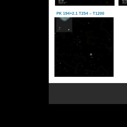
PK 194+2.1 T254 – T1200