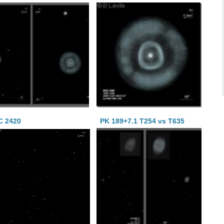
C 2420
PK 189+7.1 T254 vs T635