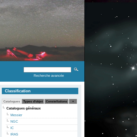
Recherche avancée
Classification
Catalogues
Types d'objet
Constellations
+
Catalogues généraux
Messier
NGC
IC
IRAS