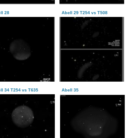
ll 28
Abell 29 T254 vs T508
ll 34 T254 vs T635
Abell 35