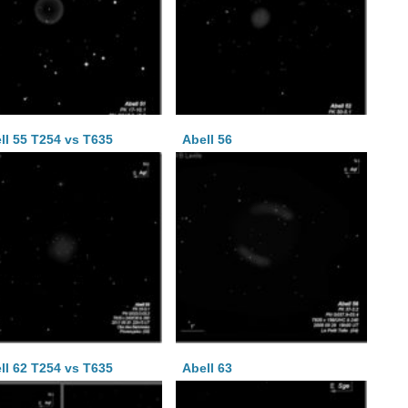
ll 55 T254 vs T635
Abell 56
ll 62 T254 vs T635
Abell 63