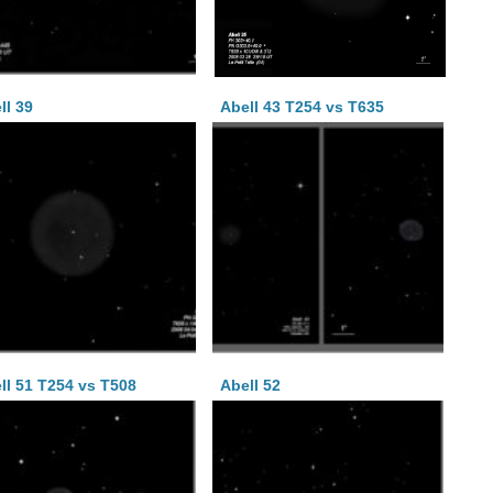
ll 39
Abell 43 T254 vs T635
ll 51 T254 vs T508
Abell 52