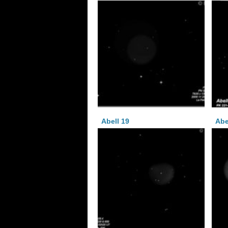
Abell 19
Abe