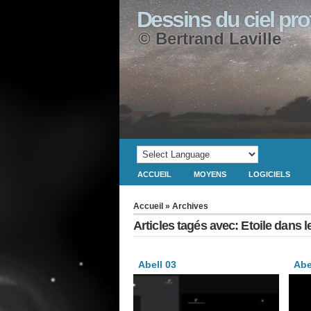
Dessins du ciel pr
© Bertrand Laville
ACCUEIL
MOYENS
LOGICIELS
Accueil
» Archives
Articles tagés avec: Etoile dans l
Abell 03
Abe