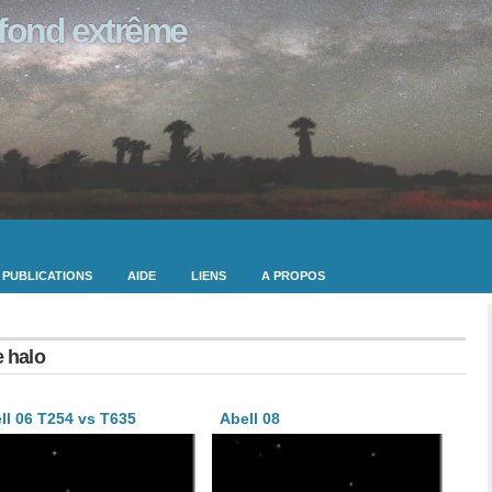
ofond extrême
PUBLICATIONS
AIDE
LIENS
A PROPOS
e halo
ll 06 T254 vs T635
Abell 08