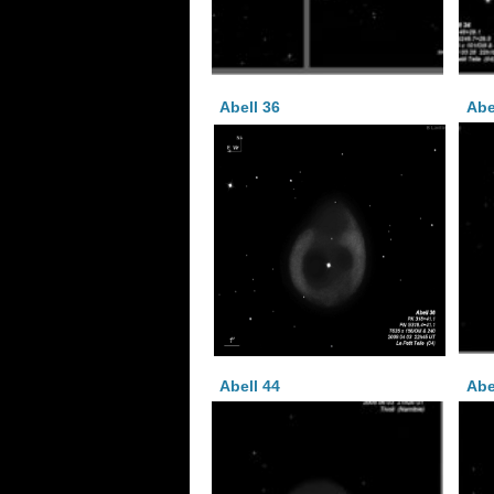
Abell 36
Abe
Abell 44
Abe