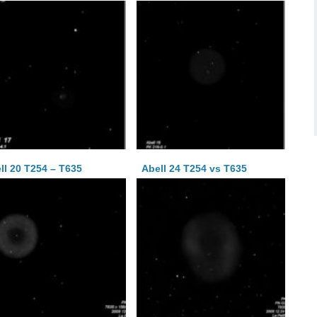
ll 20 T254 – T635
Abell 24 T254 vs T635