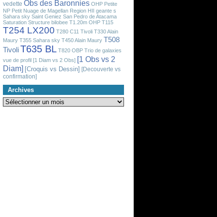
Obs des Baronnies
vedette
OHP
Petite
NP
Petit Nuage de Magellan
Region HII geante
s
Sahara sky
Saint Geniez
San Pedro de Atacama
Saturation
Structure bilobee
T1.20m OHP
T115
T254 LX200
T280 C11 Tivoli
T330 Alain
T508
Maury
T355 Sahara sky
T450 Alain Maury
T635 BL
Tivoli
T820 OBP
Trio de galaxies
[1 Obs vs 2
vue de profil
[1 Diam vs 2 Obs]
Diam]
[Croquis vs Dessin]
[Decouverte vs
confirmation]
Archives
Archives