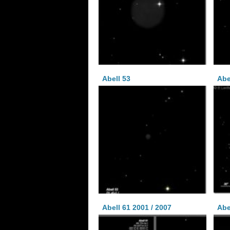
Abell 53
Abe
Abell 61 2001 / 2007
Abe