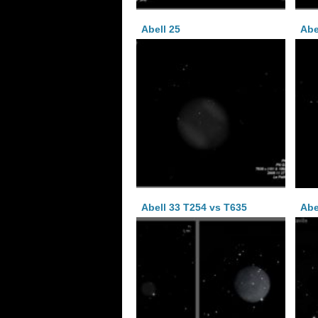
Abell 25
Abe
Abell 33 T254 vs T635
Abe