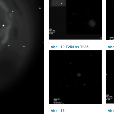
Abell 10 T254 vs T635
Abe
Abell 16
Abe