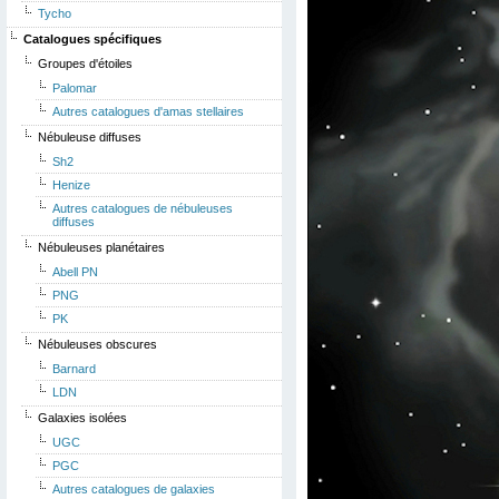
Tycho
Catalogues spécifiques
Groupes d'étoiles
Palomar
Autres catalogues d'amas stellaires
Nébuleuse diffuses
Sh2
Henize
Autres catalogues de nébuleuses
diffuses
Nébuleuses planétaires
Abell PN
PNG
PK
Nébuleuses obscures
Barnard
LDN
Galaxies isolées
UGC
PGC
Autres catalogues de galaxies