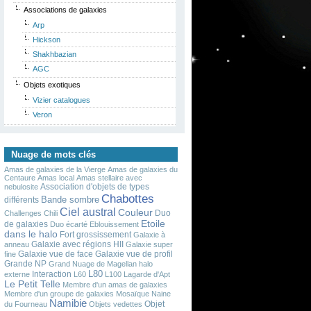
Associations de galaxies
Arp
Hickson
Shakhbazian
AGC
Objets exotiques
Vizier catalogues
Veron
Nuage de mots clés
Amas de galaxies de la Vierge
Amas de galaxies du
Centaure
Amas local
Amas stellaire avec
Association d'objets de types
nebulosite
Chabottes
Bande sombre
différents
Ciel austral
Couleur
Duo
Challenges
Chili
Etoile
de galaxies
Duo écarté
Eblouissement
dans le halo
Fort grossissement
Galaxie à
Galaxie avec régions HII
anneau
Galaxie super
Galaxie vue de face
Galaxie vue de profil
fine
Grande NP
Grand Nuage de Magellan
halo
L80
Interaction
externe
L60
L100
Lagarde d'Apt
Le Petit Telle
Membre d'un amas de galaxies
Membre d'un groupe de galaxies
Mosaïque
Naine
Namibie
Objet
du Fourneau
Objets vedettes