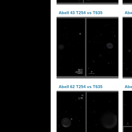
Abell 43 T254 vs T635
Abe
Abell 62 T254 vs T635
Abe