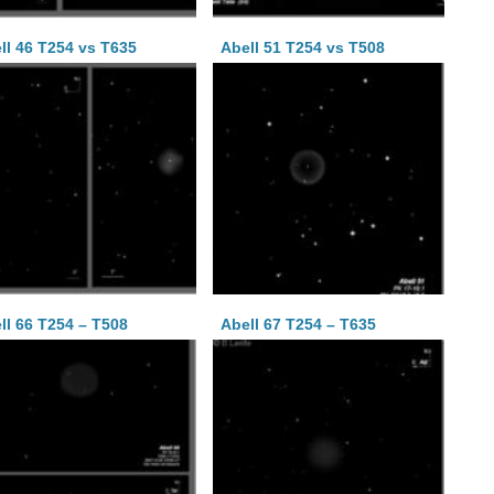
ll 46 T254 vs T635
Abell 51 T254 vs T508
ll 66 T254 – T508
Abell 67 T254 – T635