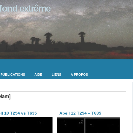
ofond extrême
PUBLICATIONS
AIDE
LIENS
A PROPOS
Diam]
ll 10 T254 vs T635
Abell 12 T254 – T635