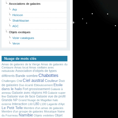
Associations de galaxies
Arp
Hickson
Shakhbazian
AGC
Objets exotiques
Vizier catalogues
Veron
Nuage de mots clés
Amas de galaxies de la Vierge
Amas de galaxies du
Centaure
Amas local
Amas stellaire avec
Association d'objets de types
nebulosite
Chabottes
Bande sombre
différents
Ciel austral
Couleur
Duo
Challenges
Chili
Etoile
de galaxies
Duo écarté
Eblouissement
dans le halo
Fort grossissement
Galaxie à
Galaxie avec régions HII
anneau
Galaxie super
Galaxie vue de face
Galaxie vue de profil
fine
Grande NP
Grand Nuage de Magellan
halo
L80
Interaction
externe
L60
L100
Lagarde d'Apt
Le Petit Telle
Membre d'un amas de galaxies
Membre d'un groupe de galaxies
Mosaïque
Naine
Namibie
Objet
du Fourneau
Objets vedettes