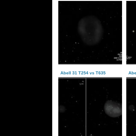
Abell 31 T254 vs T635
Abe