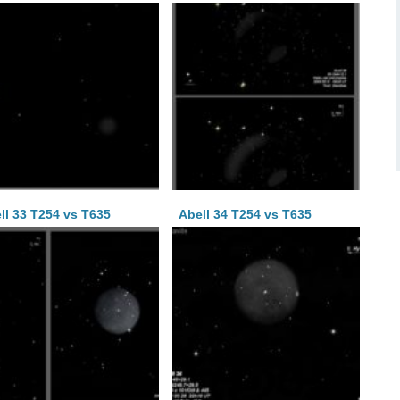
ll 33 T254 vs T635
Abell 34 T254 vs T635