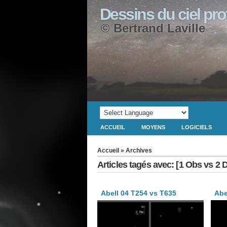
Dessins du ciel pr
© Bertrand Laville
ACCUEIL
MOYENS
LOGICIELS
Accueil
» Archives
Articles tagés avec: [1 Obs vs 2 
Abell 04 T254 vs T635
Abe