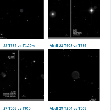
ll 22 T635 vs T1.20m
Abell 23 T508 vs T635
ll 27 T508 vs T635
Abell 29 T254 vs T508