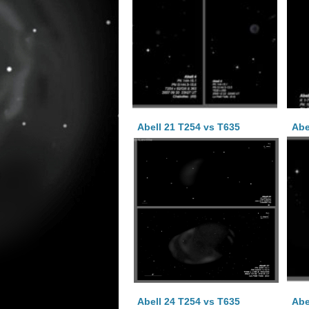
Abell 21 T254 vs T635
Abe
Abell 24 T254 vs T635
Abe