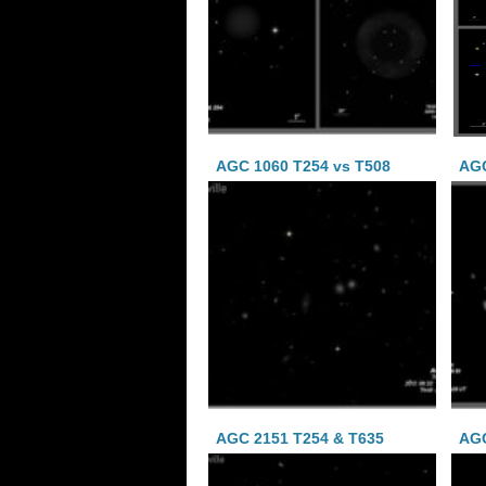
AGC 1060 T254 vs T508
AGC
AGC 2151 T254 & T635
AGC