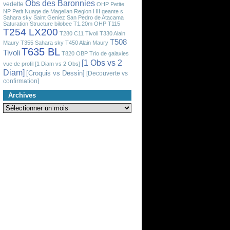
Obs des Baronnies
vedette
OHP
Petite
NP
Petit Nuage de Magellan
Region HII geante
s
Sahara sky
Saint Geniez
San Pedro de Atacama
Saturation
Structure bilobee
T1.20m OHP
T115
T254 LX200
T280 C11 Tivoli
T330 Alain
T508
Maury
T355 Sahara sky
T450 Alain Maury
T635 BL
Tivoli
T820 OBP
Trio de galaxies
[1 Obs vs 2
vue de profil
[1 Diam vs 2 Obs]
Diam]
[Croquis vs Dessin]
[Decouverte vs
confirmation]
Archives
Archives