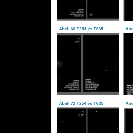
Abell 68 T254 vs T635
Abe
Abell 72 T254 vs T635
Abe