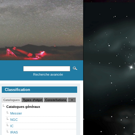
Recherche avancée
Classification
Catalogues
Types d'objet
Constellations
+
Catalogues généraux
Messier
NGC
IC
IRAS