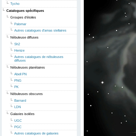
Tycho
Catalogues spécifiques
Groupes d'étoiles
Palomar
Autres catalogues d'amas stellaires
Nébuleuse diffuses
Sh2
Henize
Autres catalogues de nébuleuses
diffuses
Nébuleuses planétaires
Abell PN
PNG
PK
Nébuleuses obscures
Barnard
LDN
Galaxies isolées
UGC
PGC
Autres catalogues de galaxies