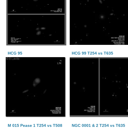
HCG 95
HCG 99 T254 vs T635
M 015 Pease 1 T254 vs T508
NGC 0001 & 2 T254 vs T635