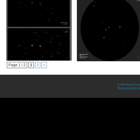
Page 1 / 2
1
2
»
© Bertrand Lav
Reproduction in