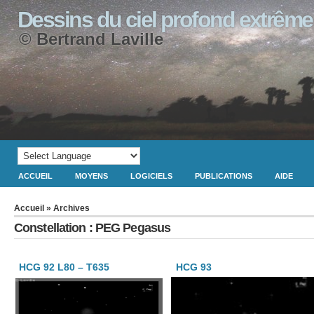
Dessins du ciel profond extrême
© Bertrand Laville
ACCUEIL
MOYENS
LOGICIELS
PUBLICATIONS
AIDE
Accueil
» Archives
Constellation : PEG Pegasus
HCG 92 L80 – T635
HCG 93