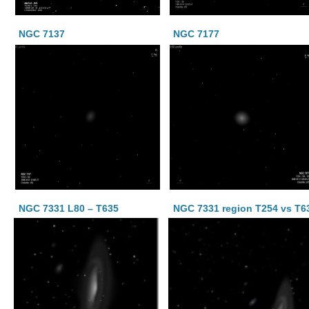
NGC 7137
NGC 7177
NGC 7331 L80 – T635
NGC 7331 region T254 vs T6