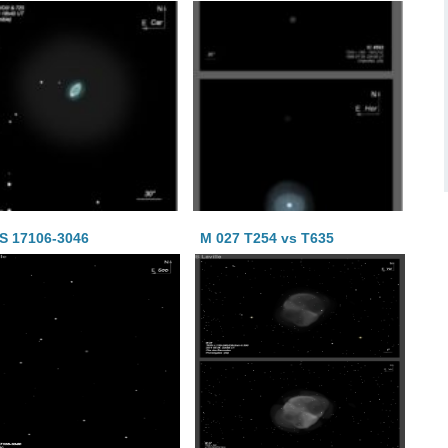
S 17106-3046
M 027 T254 vs T635