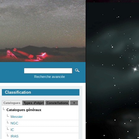
Recherche avancée
Classification
Catalogues
Types d'objet
Constellations
+
Catalogues généraux
Messier
NGC
IC
IRAS