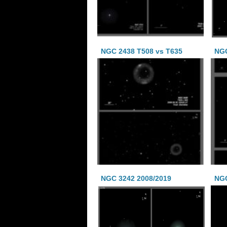
NGC 2438 T508 vs T635
NGC
NGC 3242 2008/2019
NGC