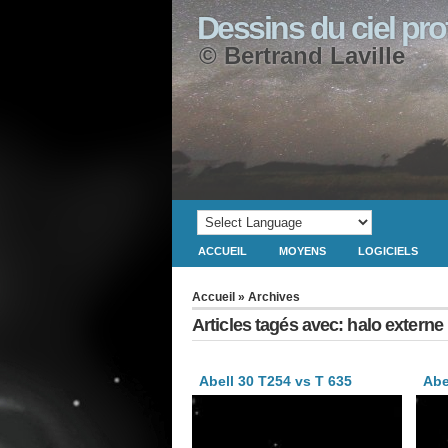
Dessins du ciel pr
© Bertrand Laville
ACCUEIL
MOYENS
LOGICIELS
Accueil
» Archives
Articles tagés avec: halo externe
Abell 30 T254 vs T 635
Abe