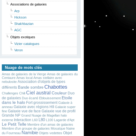
Associations de galaxies
Arp
Hickson
Shakhbazian
AGC
Objets exotiques
Vizier catalogues
Veron
Nuage de mots clés
Amas de galaxies de la Vierge
Amas de galaxies du
Centaure
Amas local
Amas stellaire avec
Association d'objets de types
nebulosite
Chabottes
Bande sombre
différents
Ciel austral
Couleur
Duo
Challenges
Chili
Etoile
de galaxies
Duo écarté
Eblouissement
dans le halo
Fort grossissement
Galaxie à
Galaxie avec régions HII
anneau
Galaxie super
Galaxie vue de face
Galaxie vue de profil
fine
Grande NP
Grand Nuage de Magellan
halo
L80
Interaction
externe
L60
L100
Lagarde d'Apt
Le Petit Telle
Membre d'un amas de galaxies
Membre d'un groupe de galaxies
Mosaïque
Naine
Namibie
Objet
du Fourneau
Objets vedettes