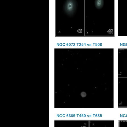
NGC 6072 T254 vs T508
NGC
NGC 6369 T450 vs T635
NGC