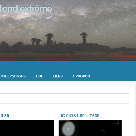
ofond extrême
PUBLICATIONS
AIDE
LIENS
A PROPOS
ll 39
IC 0418 L80 – T635