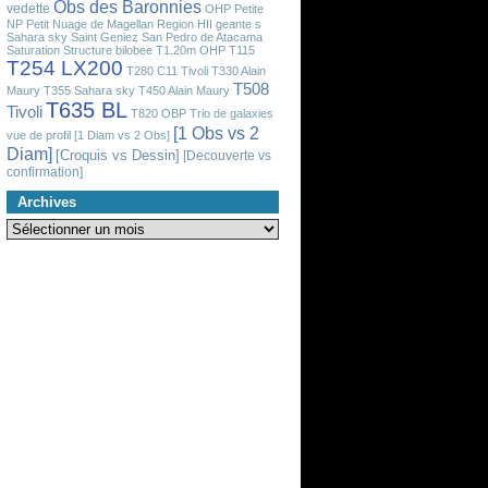
Obs des Baronnies
vedette
OHP
Petite
NP
Petit Nuage de Magellan
Region HII geante
s
Sahara sky
Saint Geniez
San Pedro de Atacama
Saturation
Structure bilobee
T1.20m OHP
T115
T254 LX200
T280 C11 Tivoli
T330 Alain
T508
Maury
T355 Sahara sky
T450 Alain Maury
T635 BL
Tivoli
T820 OBP
Trio de galaxies
[1 Obs vs 2
vue de profil
[1 Diam vs 2 Obs]
Diam]
[Croquis vs Dessin]
[Decouverte vs
confirmation]
Archives
Archives