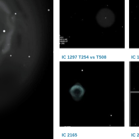
IC 1297 T254 vs T508
IC 
IC 2165
IC 