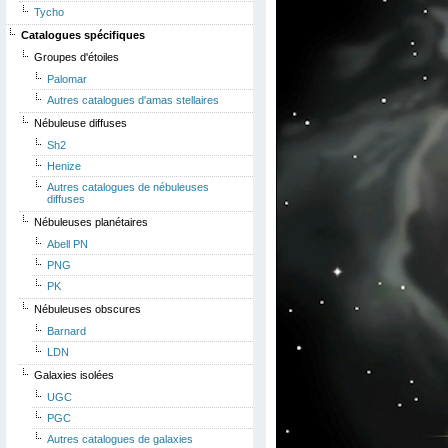
Tycho
Catalogues spécifiques
Groupes d'étoiles
Palomar
Autres catalogues d'amas stellaires
Nébuleuse diffuses
Sh2
Henize
Autres catalogues de nébuleuses
diffuses
Nébuleuses planétaires
Abell PN
PNG
PK
Nébuleuses obscures
Barnard
LDN
Galaxies isolées
UGC
PGC
Autres catalogues de galaxies