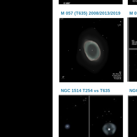
M 057 (T635) 2008/2013/2019
M 0
NGC 1514 T254 vs T635
NGC