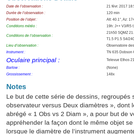
Date de l’observation :
21 févr. 2017 18
Durée de l’observation :
120 min
Position de l’objet :
Alt: 40.1°, Az: 17
Conditions météo :
19h: J++ V3/R5 
21h50 SQMZ 21.5
Conditions de l’observation :
T1.5 P1.5 S4/24
Lieu d’observation :
Observatoire de
Instrument :
TN 635 Dobson 
Oculaire principal :
Televue Ethos 
Barlow :
(None)
Grossissement :
148x
Notes
Le but de cette série de dessins, regroupés 
observateur versus Deux diamètres », dont l
abrégé « 1 Obs vs 2 Diam », a pour but de 
appréhender la façon dont le même objet se
lorsque le diamètre de l’instrument augment