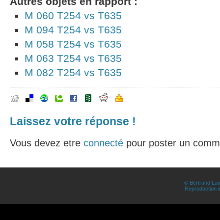
Autres objets en rapport :
M 060 T254 vs T635
M 094 T254 vs T635
M 058 T254 vs T635
M 063 T254 vs T635
M 082 T254 vs T635
Laissez votre réponse !
Vous devez etre
connecté
pour poster un comme
© Bertrand Lav
Reproduction in