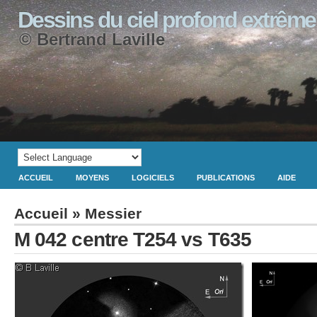
Dessins du ciel profond extrême
© Bertrand Laville
ACCUEIL
MOYENS
LOGICIELS
PUBLICATIONS
AIDE
Accueil
»
Messier
M 042 centre T254 vs T635