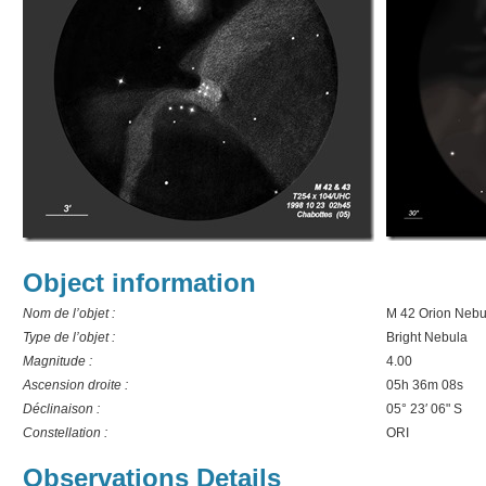
Object information
Nom de l’objet :
M 42 Orion Nebu
Type de l’objet :
Bright Nebula
Magnitude :
4.00
Ascension droite :
05h 36m 08s
Déclinaison :
05° 23′ 06" S
Constellation :
ORI
Observations Details