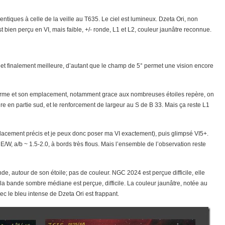
ntiques à celle de la veille au T635. Le ciel est lumineux. Dzeta Ori, non
bien perçu en VI, mais faible, +/- ronde, L1 et L2, couleur jaunâtre reconnue.
 et finalement meilleure, d’autant que le champ de 5° permet une vision encore
a forme et son emplacement, notamment grace aux nombreuses étoiles repère, on
re en partie sud, et le renforcement de largeur au S de B 33. Mais ça reste L1
lacement précis et je peux donc poser ma VI exactement), puis glimpsé VI5+.
W, a/b ~ 1.5-2.0, à bords très flous. Mais l’ensemble de l’observation reste
de, autour de son étoile; pas de couleur. NGC 2024 est perçue difficile, elle
; la bande sombre médiane est perçue, difficile. La couleur jaunâtre, notée au
c le bleu intense de Dzeta Ori est frappant.