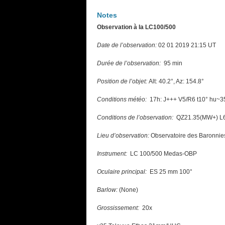
Notes
Observation à la LC100/500
Date de l’observation:
02 01 2019 21:15 UT
Durée de l’observation:
95 min
Position de l’objet:
Alt: 40.2°, Az: 154.8°
Conditions météo:
17h: J+++ V5/R6 t10° hu~3
Conditions de l’observation:
QZ21.35(MW+) L60
Lieu d’observation:
Observatoire des Baronnie
Instrument:
LC 100/500 Medas-OBP
Oculaire principal:
ES 25 mm 100°
Barlow:
(None)
Grossissement:
20x