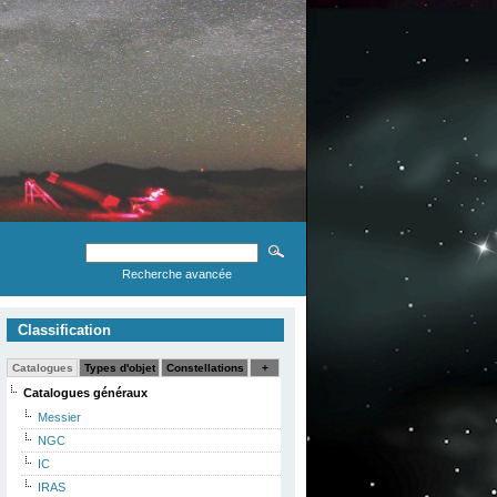
Recherche avancée
Classification
Catalogues
Types d'objet
Constellations
+
Catalogues généraux
Messier
NGC
IC
IRAS