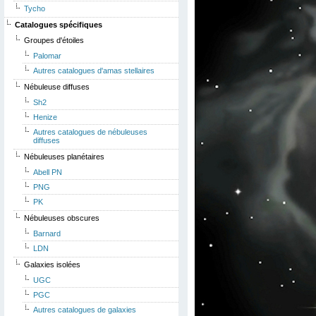
Tycho
Catalogues spécifiques
Groupes d'étoiles
Palomar
Autres catalogues d'amas stellaires
Nébuleuse diffuses
Sh2
Henize
Autres catalogues de nébuleuses
diffuses
Nébuleuses planétaires
Abell PN
PNG
PK
Nébuleuses obscures
Barnard
LDN
Galaxies isolées
UGC
PGC
Autres catalogues de galaxies