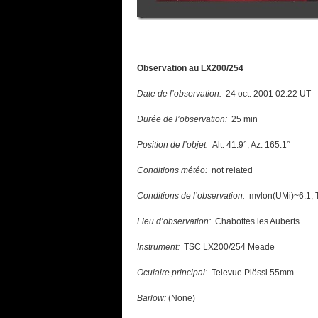
Observation au LX200/254
Date de l’observation:
24 oct. 2001 02:22 UT
Durée de l’observation:
25 min
Position de l’objet:
Alt: 41.9°, Az: 165.1°
Conditions météo:
not related
Conditions de l’observation:
mvlon(UMi)~6.1, T
Lieu d’observation:
Chabottes les Auberts
Instrument:
TSC LX200/254 Meade
Oculaire principal:
Televue Plössl 55mm
Barlow:
(None)