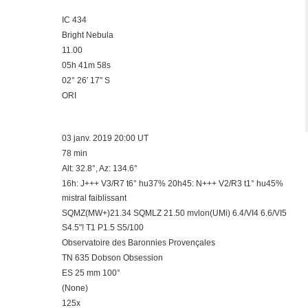
IC 434
Bright Nebula
11.00
05h 41m 58s
02° 26′ 17" S
ORI
03 janv. 2019 20:00 UT
78 min
Alt: 32.8°, Az: 134.6°
16h: J+++ V3/R7 t6° hu37% 20h45: N+++ V2/R3 t1° hu45%
mistral faiblissant
SQMZ(MW+)21.34 SQMLZ 21.50 mvlon(UMi) 6.4/VI4 6.6/VI5
S4.5"! T1 P1.5 S5/100
Observatoire des Baronnies Provençales
TN 635 Dobson Obsession
ES 25 mm 100°
(None)
125x