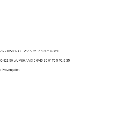
5% 21h50: N+++ V5/R7 t2.5° hu37° mistral
N21.50 v(UMi)6.4/VI3 6.6VI5 S5.0" T0.5 P1.5 S5
s Provençales