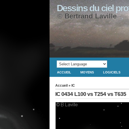
Dessins du ciel pr
© Bertrand Laville
ACCUEIL
MOYENS
LOGICIELS
Accueil
»
IC
IC 0434 L100 vs T254 vs T635