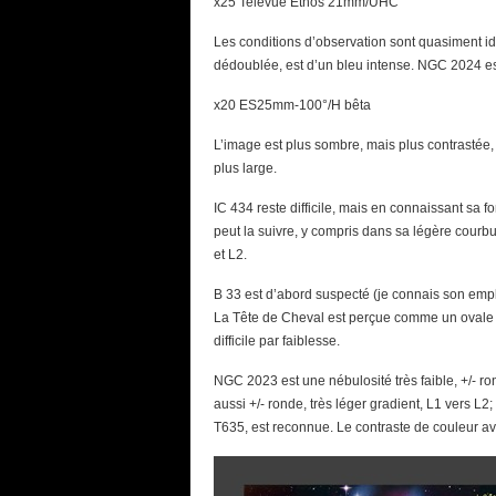
x25 Televue Ethos 21mm/UHC
Les conditions d’observation sont quasiment ide
dédoublée, est d’un bleu intense. NGC 2024 est 
x20 ES25mm-100°/H bêta
L’image est plus sombre, mais plus contrastée,
plus large.
IC 434 reste difficile, mais en connaissant s
peut la suivre, y compris dans sa légère courbu
et L2.
B 33 est d’abord suspecté (je connais son emp
La Tête de Cheval est perçue comme un ovale E/
difficile par faiblesse.
NGC 2023 est une nébulosité très faible, +/- ron
aussi +/- ronde, très léger gradient, L1 vers L2
T635, est reconnue. Le contraste de couleur ave