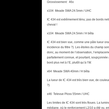
Grossissement:
46x
x104 Meade SWA 24.5mm / UHC
IC 434 est extrêmement ténu; pas de bords nets,
cheval !
x104 Meade SWA 24.5mm / H bêta
IC 434 est bien vue, comme une pâle lueur ora
incidence du filtre ?). Les étoiles du champ so
donc, au moment de l’observation, l’emplacemen
parfaitement connue, et pourtant, soupçonnée 
bord plus net à l’E, plutôt qu’à l’W.
x64 Meade SWA 40mm / H bêta
La lueur de IC 434 est très bien vue, de couleur
?)
x46 Televue Ploss 55mm / UHC
Les limites de IC 434 sont très floues. La lumino
médiane, où le renforcement L2/10 a été vu, en 