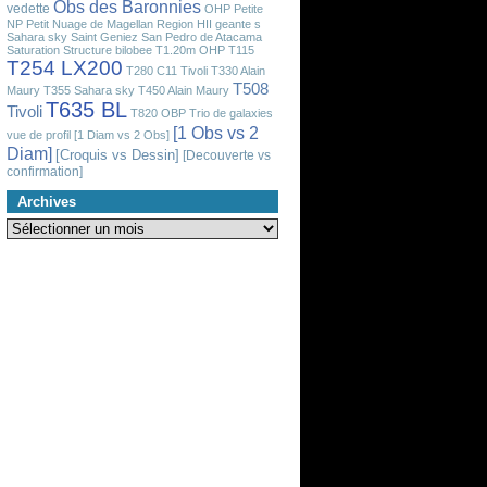
Obs des Baronnies
vedette
OHP
Petite
NP
Petit Nuage de Magellan
Region HII geante
s
Sahara sky
Saint Geniez
San Pedro de Atacama
Saturation
Structure bilobee
T1.20m OHP
T115
T254 LX200
T280 C11 Tivoli
T330 Alain
T508
Maury
T355 Sahara sky
T450 Alain Maury
T635 BL
Tivoli
T820 OBP
Trio de galaxies
[1 Obs vs 2
vue de profil
[1 Diam vs 2 Obs]
Diam]
[Croquis vs Dessin]
[Decouverte vs
confirmation]
Archives
Archives