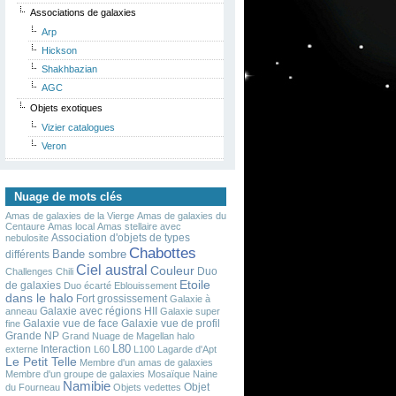
Associations de galaxies
Arp
Hickson
Shakhbazian
AGC
Objets exotiques
Vizier catalogues
Veron
Nuage de mots clés
Amas de galaxies de la Vierge
Amas de galaxies du
Centaure
Amas local
Amas stellaire avec
Association d'objets de types
nebulosite
Chabottes
Bande sombre
différents
Ciel austral
Couleur
Duo
Challenges
Chili
Etoile
de galaxies
Duo écarté
Eblouissement
dans le halo
Fort grossissement
Galaxie à
Galaxie avec régions HII
anneau
Galaxie super
Galaxie vue de face
Galaxie vue de profil
fine
Grande NP
Grand Nuage de Magellan
halo
L80
Interaction
externe
L60
L100
Lagarde d'Apt
Le Petit Telle
Membre d'un amas de galaxies
Membre d'un groupe de galaxies
Mosaïque
Naine
Namibie
Objet
du Fourneau
Objets vedettes