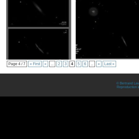
Page 4 / 7
« First
«
...
2
3
4
5
6
...
»
Last »
© Bertrand Lav
Reproduction in