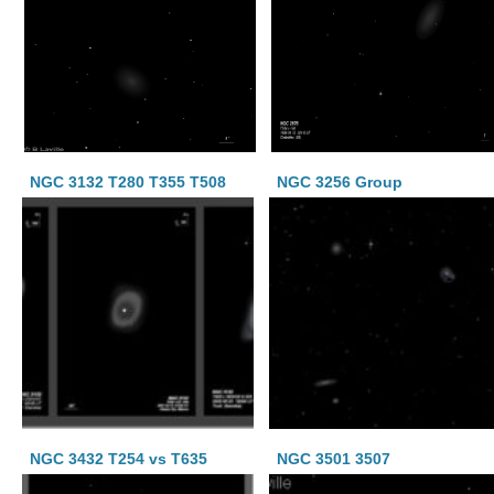
NGC 3132 T280 T355 T508
NGC 3256 Group
NGC 3432 T254 vs T635
NGC 3501 3507