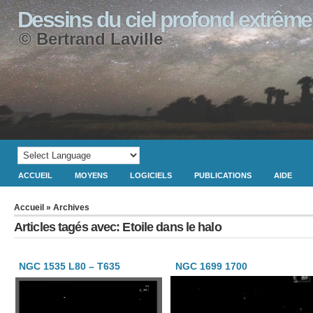
Dessins du ciel profond extrême
© Bertrand Laville
ACCUEIL
MOYENS
LOGICIELS
PUBLICATIONS
AIDE
Accueil
» Archives
Articles tagés avec: Etoile dans le halo
NGC 1535 L80 – T635
NGC 1699 1700