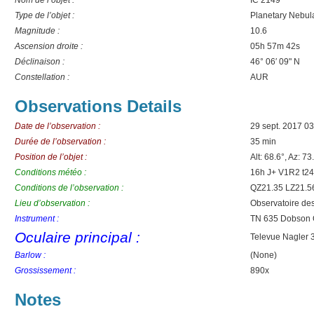
Nom de l’objet :
IC 2149
Type de l’objet :
Planetary Nebul
Magnitude :
10.6
Ascension droite :
05h 57m 42s
Déclinaison :
46° 06′ 09" N
Constellation :
AUR
Observations Details
Date de l’observation :
29 sept. 2017 0
Durée de l’observation :
35 min
Position de l’objet :
Alt: 68.6°, Az: 73
Conditions météo :
16h J+ V1R2 t2
Conditions de l’observation :
QZ21.35 LZ21.56
Lieu d’observation :
Observatoire de
Instrument :
TN 635 Dobson 
Oculaire principal :
Televue Nagler 
Barlow :
(None)
Grossissement :
890x
Notes