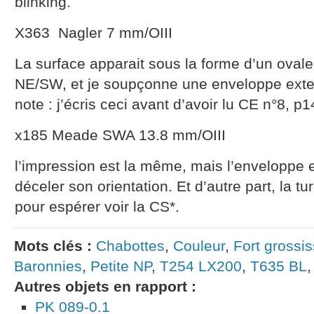
blinking.
X363 Nagler 7 mm/OIII
La surface apparait sous la forme d’un ovale
NE/SW, et je soupçonne une enveloppe exter
note : j’écris ceci avant d’avoir lu CE n°8, p1
x185 Meade SWA 13.8 mm/OIII
l’impression est la même, mais l’enveloppe e
déceler son orientation. Et d’autre part, la t
pour espérer voir la CS*.
Mots clés :
Chabottes
,
Couleur
,
Fort grossi
Baronnies
,
Petite NP
,
T254 LX200
,
T635 BL
Autres objets en rapport :
PK 089-0.1