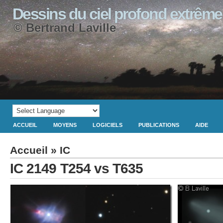
Dessins du ciel profond extrême
© Bertrand Laville
ACCUEIL
MOYENS
LOGICIELS
PUBLICATIONS
AIDE
Accueil
»
IC
IC 2149 T254 vs T635