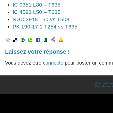
IC 0351 L80 – T635
IC 4593 L50 – T635
NGC 3918 L60 vs T508
PK 190-17.1 T254 vs T635
Laissez votre réponse !
Vous devez etre
connecté
pour poster un comme
© Bertrand Lav
Reproduction in