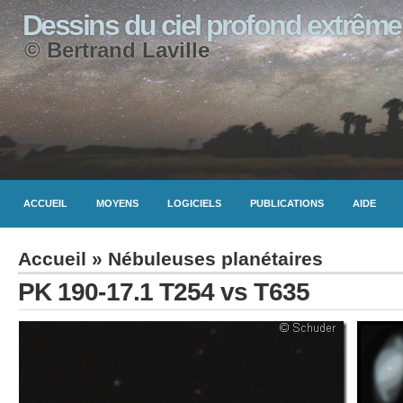
Dessins du ciel profond extrême
© Bertrand Laville
ACCUEIL
MOYENS
LOGICIELS
PUBLICATIONS
AIDE
Accueil
»
Nébuleuses planétaires
PK 190-17.1 T254 vs T635