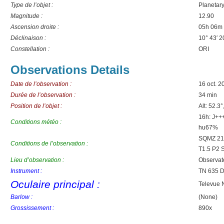
Type de l’objet :
Planetar
Magnitude :
12.90
Ascension droite :
05h 06m
Déclinaison :
10° 43′ 2
Constellation :
ORI
Observations Details
Date de l’observation :
16 oct. 
Durée de l’observation :
34 min
Position de l’objet :
Alt: 52.3°
16h: J++
Conditions météo :
hu67%
SQMZ 21.
Conditions de l’observation :
T1.5 P2 
Lieu d’observation :
Observat
Instrument :
TN 635 
Oculaire principal :
Televue 
Barlow :
(None)
Grossissement :
890x