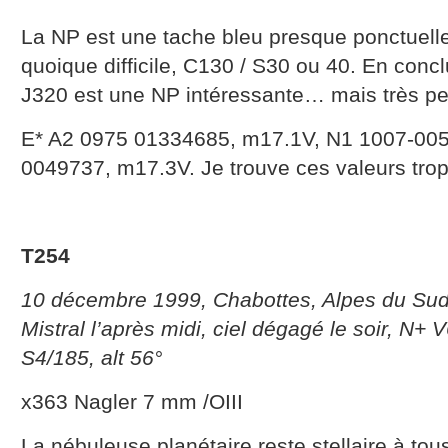
La NP est une tache bleu presque ponctuelle
quoique difficile, C130 / S30 ou 40. En concl
J320 est une NP intéressante… mais très pet
E* A2 0975 01334685, m17.1V, N1 1007-005
0049737, m17.3V. Je trouve ces valeurs trop 
T254
10 décembre 1999, Chabottes, Alpes du Sud,
Mistral l’après midi, ciel dégagé le soir, N+
S4/185, alt 56°
x363 Nagler 7 mm /OIII
La nébuleuse planétaire reste stellaire à to