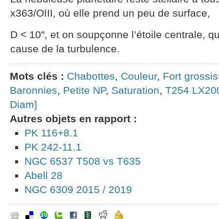
x363/OIII, où elle prend un peu de surface,
D < 10", et on soupçonne l’étoile centrale, q
cause de la turbulence.
Mots clés :
Chabottes
,
Couleur
,
Fort grossi
Baronnies
,
Petite NP
,
Saturation
,
T254 LX20
Diam]
Autres objets en rapport :
PK 116+8.1
PK 242-11.1
NGC 6537 T508 vs T635
Abell 28
NGC 6309 2015 / 2019