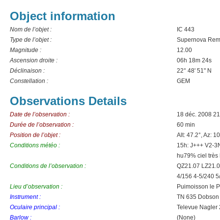
Object information
Nom de l’objet :
IC 443
Type de l’objet :
Supernova Rem
Magnitude :
12.00
Ascension droite :
06h 18m 24s
Déclinaison :
22° 48' 51" N
Constellation :
GEM
Observations Details
Date de l’observation :
18 déc. 2008 2
Durée de l’observation :
60 min
Position de l’objet :
Alt: 47.2°, Az: 1
Conditions météo :
15h: J+++ V2-3
hu79% ciel très
Conditions de l’observation :
QZ21.07 LZ21.0
4/156 4-5/240 5
Lieu d’observation :
Puimoisson le P
Instrument :
TN 635 Dobson
Oculaire principal :
Televue Nagler
Barlow :
(None)