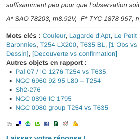
suffisamment peu pour que l’observation soit
A* SAO 78203, m8.92V, F* TYC 1878 967, 
Mots clés :
Couleur
,
Lagarde d'Apt
,
Le Petit 
Baronnies
,
T254 LX200
,
T635 BL
,
[1 Obs vs
Dessin]
,
[Decouverte vs confirmation]
Autres objets en rapport :
Pal 07 / IC 1276 T254 vs T635
NGC 6960 92 95 L80 – T254
Sh2-276
NGC 0896 IC 1795
NGC 0080 group T254 vs T635
Laissez votre réponse !