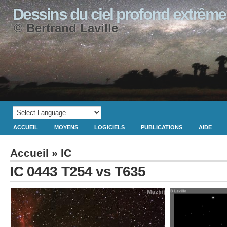
Dessins du ciel profond extrême
© Bertrand Laville
ACCUEIL
MOYENS
LOGICIELS
PUBLICATIONS
AIDE
Accueil
»
IC
IC 0443 T254 vs T635