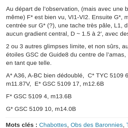
Au départ de l’observation, (mais avec une
même) F* est bien vu, VI1-VI2. Ensuite G*, mai
centrée sur G* (?), une tache très pâle, L1, 
aucun gradient central, D ~ 1.5 à 2′, avec d
2 ou 3 autres glimpses limite, et non sûrs,
étoiles GSC de Guide8 du centre de l’amas,
en tant que telle.
A* A36, A-BC bien dédoublé, C* TYC 5109 
m11.87V, E* GSC 5109 17, m12.6B
F* GSC 5109 4, m13.6B
G* GSC 5109 10, m14.0B
Mots clés :
Chabottes
,
Obs des Baronnies
,