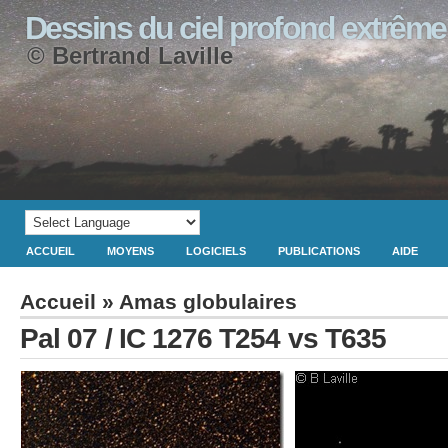
Dessins du ciel profond extrême
© Bertrand Laville
ACCUEIL
MOYENS
LOGICIELS
PUBLICATIONS
AIDE
Accueil
»
Amas globulaires
Pal 07 / IC 1276 T254 vs T635