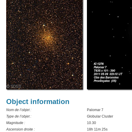
Object information
Nom de l’objet :
Palomar 7
Type de l’objet :
Globular Cluster
Magnitude :
10.30
Ascension droite :
18h 11m 25s