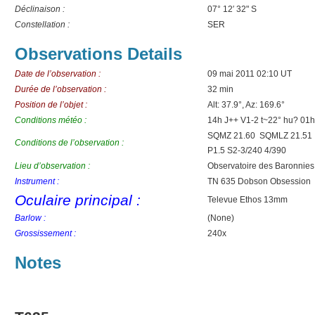
Déclinaison :
07° 12′ 32" S
Constellation :
SER
Observations Details
Date de l’observation :
09 mai 2011 02:10 UT
Durée de l’observation :
32 min
Position de l’objet :
Alt: 37.9°, Az: 169.6°
Conditions météo :
14h J++ V1-2 t~22° hu? 01
SQMZ 21.60 SQMLZ 21.51 mv
Conditions de l’observation :
P1.5 S2-3/240 4/390
Lieu d’observation :
Observatoire des Baronnies
Instrument :
TN 635 Dobson Obsession
Oculaire principal :
Televue Ethos 13mm
Barlow :
(None)
Grossissement :
240x
Notes