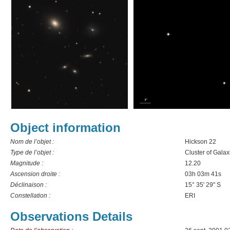
Object information
Nom de l’objet :
Hickson 22
Type de l’objet :
Cluster of Galax
Magnitude :
12.20
Ascension droite :
03h 03m 41s
Déclinaison :
15° 35' 29" S
Constellation :
ERI
Observations Details