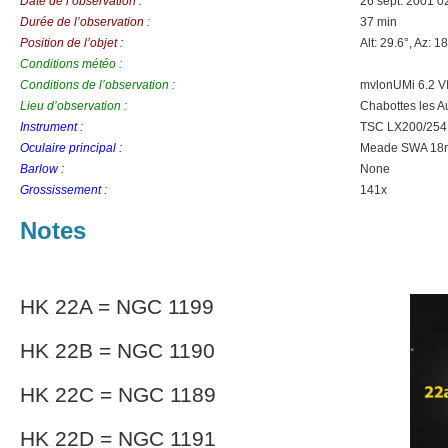
Date de l’observation :
26 sept. 2001 0
Durée de l’observation :
37 min
Position de l’objet :
Alt: 29.6°, Az: 1
Conditions météo :
Conditions de l’observation :
mvlonUMi 6.2 VI
Lieu d’observation :
Chabottes les A
Instrument :
TSC LX200/254
Oculaire principal :
Meade SWA 1
Barlow :
None
Grossissement :
141x
Notes
HK 22A = NGC 1199
HK 22B = NGC 1190
HK 22C = NGC 1189
HK 22D = NGC 1191