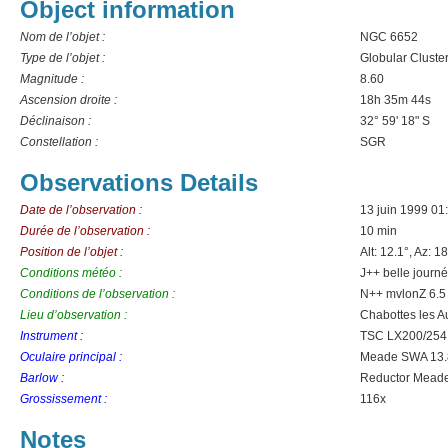
Object information
Nom de l’objet :
NGC 6652
Type de l’objet :
Globular Cluste
Magnitude :
8.60
Ascension droite :
18h 35m 44s
Déclinaison :
32° 59' 18" S
Constellation :
SGR
Observations Details
Date de l’observation :
13 juin 1999 01
Durée de l’observation :
10 min
Position de l’objet :
Alt: 12.1°, Az: 1
Conditions météo :
J++ belle journée
Conditions de l’observation :
N++ mvlonZ 6.5 
Lieu d’observation :
Chabottes les A
Instrument :
TSC LX200/254
Oculaire principal :
Meade SWA 13
Barlow :
Reductor Meade 
Grossissement :
116x
Notes