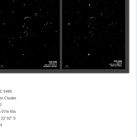
C 5460
n Cluster
0
h 07m 45s
 22′ 02" S
N