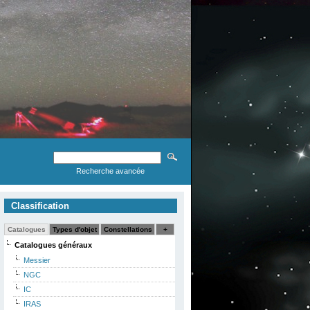
Recherche avancée
Classification
Catalogues
Types d'objet
Constellations
+
Catalogues généraux
Messier
NGC
IC
IRAS