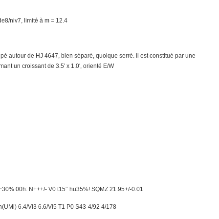
de8/niv7, limité à m = 12.4
pé autour de HJ 4647, bien séparé, quoique serré. Il est constitué par une
mant un croissant de 3.5′ x 1.0′, orienté E/W
u~30% 00h: N+++/- V0 t15° hu35%! SQMZ 21.95+/-0.01
UMi) 6.4/VI3 6.6/VI5 T1 P0 S43-4/92 4/178