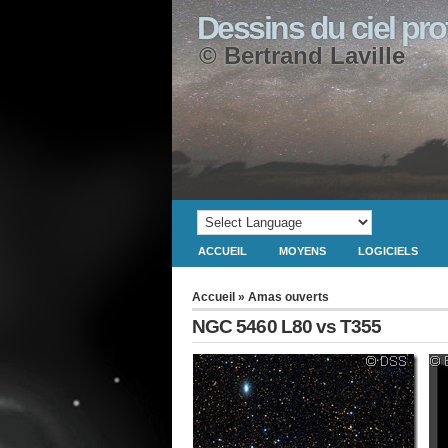
Dessins du ciel pr
© Bertrand Laville
ACCUEIL
MOYENS
LOGICIELS
Accueil
»
Amas ouverts
NGC 5460 L80 vs T355