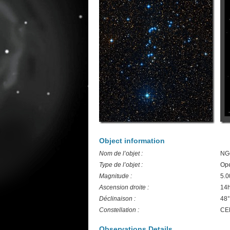
Object information
Nom de l’objet :
NG
Type de l’objet :
Ope
Magnitude :
5.0
Ascension droite :
14
Déclinaison :
48°
Constellation :
CE
Observations Details