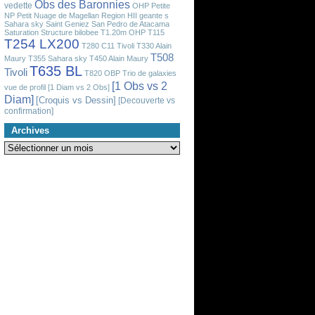
Obs des Baronnies
vedette
OHP
Petite
NP
Petit Nuage de Magellan
Region HII geante
s
Sahara sky
Saint Geniez
San Pedro de Atacama
Saturation
Structure bilobee
T1.20m OHP
T115
T254 LX200
T280 C11 Tivoli
T330 Alain
T508
Maury
T355 Sahara sky
T450 Alain Maury
T635 BL
Tivoli
T820 OBP
Trio de galaxies
[1 Obs vs 2
vue de profil
[1 Diam vs 2 Obs]
Diam]
[Croquis vs Dessin]
[Decouverte vs
confirmation]
Archives
Archives