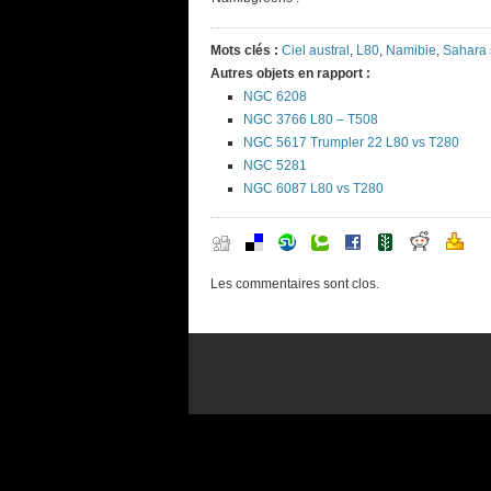
Mots clés :
Ciel austral
,
L80
,
Namibie
,
Sahara 
Autres objets en rapport :
NGC 6208
NGC 3766 L80 – T508
NGC 5617 Trumpler 22 L80 vs T280
NGC 5281
NGC 6087 L80 vs T280
Les commentaires sont clos.