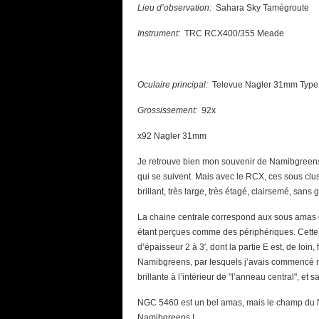
Lieu d’observation:
Sahara Sky Tamégroute
Instrument:
TRC RCX400/355 Meade
Oculaire principal:
Televue Nagler 31mm Type
Grossissement:
92x
x92 Nagler 31mm
Je retrouve bien mon souvenir de Namibgreens, à
qui se suivent. Mais avec le RCX, ces sous clust
brillant, très large, très étagé, clairsemé, sans 
La chaine centrale correspond aux sous amas d
étant perçues comme des périphériques. Cette c
d’épaisseur 2 à 3′, dont la partie E est, de loin
Namibgreens, par lesquels j’avais commencé mon
brillante à l’intérieur de "l’anneau central", et
NGC 5460 est un bel amas, mais le champ du 
Namibgreens !