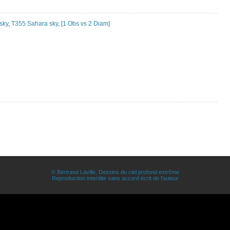
sky
,
T355 Sahara sky
,
[1 Obs vs 2 Diam]
© Bertrand Laville, Dessins du ciel profond extrčme
Reproduction interdite sans accord écrit de l'auteur