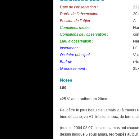
Date de l’observation :
22 
Durée de l’observation :
20 
Position de l’objet :
Alt
Conditions météo :
Nam
Conditions de l’observation :
con
Lieu d’observation :
Nam
Instrument :
LC 
Oculaire principal :
Vi
Barlow :
(No
Grossissement :
25
Notes
L80
x25 Vixen Lanthanum 20mm
Peut être le plus beau ciel jamais vu à travers 
bien détaché, vu V1, très lumineux, de forme al
(note le 2004 08 07: ces sous amas ont chacun u
dessin indique 5 sous amas, regroupés autour de