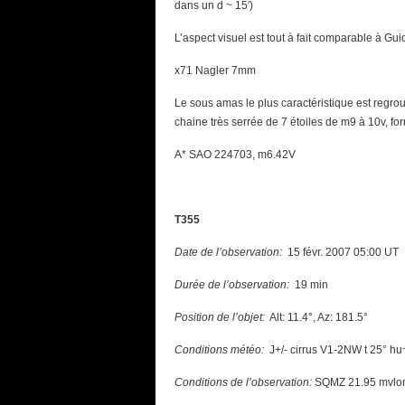
dans un d ~ 15′)
L’aspect visuel est tout à fait comparable à Gui
x71 Nagler 7mm
Le sous amas le plus caractéristique est regrou
chaine très serrée de 7 étoiles de m9 à 10v, for
A* SAO 224703, m6.42V
T355
Date de l’observation:
15 févr. 2007 05:00 UT
Durée de l’observation:
19 min
Position de l’objet:
Alt: 11.4°, Az: 181.5°
Conditions météo:
J+/- cirrus V1-2NW t 25° h
Conditions de l’observation:
SQMZ 21.95 mvlon(