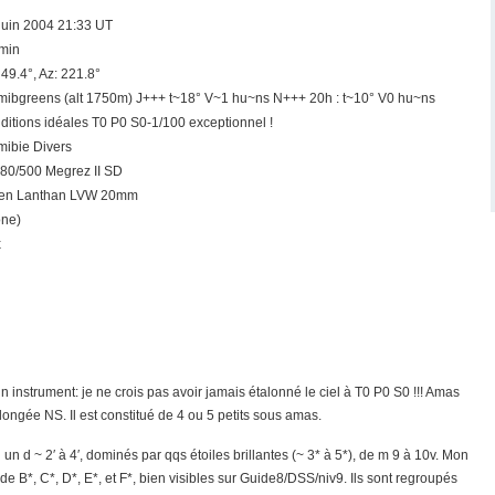
juin 2004 21:33 UT
min
: 49.4°, Az: 221.8°
ibgreens (alt 1750m) J+++ t~18° V~1 hu~ns N+++ 20h : t~10° V0 hu~ns
ditions idéales T0 P0 S0-1/100 exceptionnel !
ibie Divers
80/500 Megrez II SD
xen Lanthan LVW 20mm
ne)
x
un instrument: je ne crois pas avoir jamais étalonné le ciel à T0 P0 S0 !!! Amas
longée NS. Il est constitué de 4 ou 5 petits sous amas.
n d ~ 2′ à 4′, dominés par qqs étoiles brillantes (~ 3* à 5*), de m 9 à 10v. Mon
 B*, C*, D*, E*, et F*, bien visibles sur Guide8/DSS/niv9. Ils sont regroupés