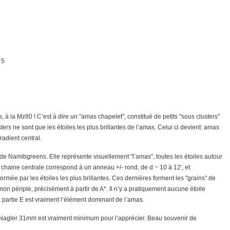
 5
 la Mz80 ! C’est à dire un "amas chapelet", constitué de petits "sous clusters"
ers ne sont que les étoiles les plus brillantes de l’amas. Celui ci devient: amas
gradient central.
e Namibgreens. Elle représente visuellement "l’amas", toutes les étoiles autour
haine centrale correspond à un anneau +/- rond, de d ~ 10 à 12′, et
, formée par les étoiles les plus brillantes. Ces dernières forment les "grains" de
 périple, précisément à partir de A*. Il n’y a pratiquement aucune étoile
 sa partie E est vraiment l’élément dominant de l’amas.
Nagler 31mm est vraiment minimum pour l’apprécier. Beau souvenir de