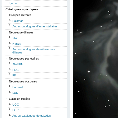
Tycho
Catalogues spécifiques
Groupes d'étoiles
Palomar
Autres catalogues d'amas stellaires
Nébuleuse diffuses
Sh2
Henize
Autres catalogues de nébuleuses
diffuses
Nébuleuses planétaires
Abell PN
PNG
PK
Nébuleuses obscures
Barnard
LDN
Galaxies isolées
UGC
PGC
Autres catalogues de galaxies