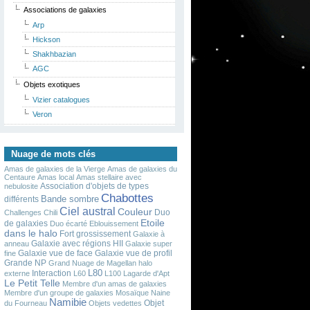
Associations de galaxies
Arp
Hickson
Shakhbazian
AGC
Objets exotiques
Vizier catalogues
Veron
Nuage de mots clés
Amas de galaxies de la Vierge
Amas de galaxies du
Centaure
Amas local
Amas stellaire avec
Association d'objets de types
nebulosite
Chabottes
Bande sombre
différents
Ciel austral
Couleur
Duo
Challenges
Chili
Etoile
de galaxies
Duo écarté
Eblouissement
dans le halo
Fort grossissement
Galaxie à
Galaxie avec régions HII
anneau
Galaxie super
Galaxie vue de face
Galaxie vue de profil
fine
Grande NP
Grand Nuage de Magellan
halo
L80
Interaction
externe
L60
L100
Lagarde d'Apt
Le Petit Telle
Membre d'un amas de galaxies
Membre d'un groupe de galaxies
Mosaïque
Naine
Namibie
Objet
du Fourneau
Objets vedettes